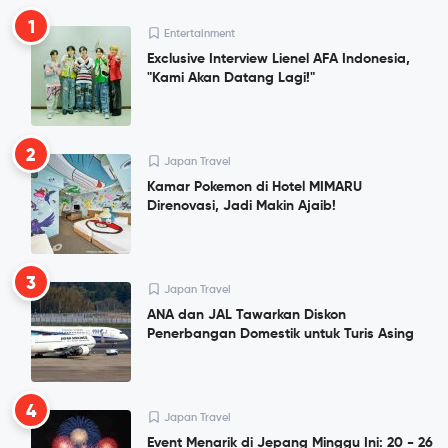
1
Entertainment
Exclusive Interview Lienel AFA Indonesia,
"Kami Akan Datang Lagi!"
2
Japan Travel
Kamar Pokemon di Hotel MIMARU
Direnovasi, Jadi Makin Ajaib!
3
Japan Travel
ANA dan JAL Tawarkan Diskon
Penerbangan Domestik untuk Turis Asing
4
Japan Travel
Event Menarik di Jepang Minggu Ini: 20 - 26