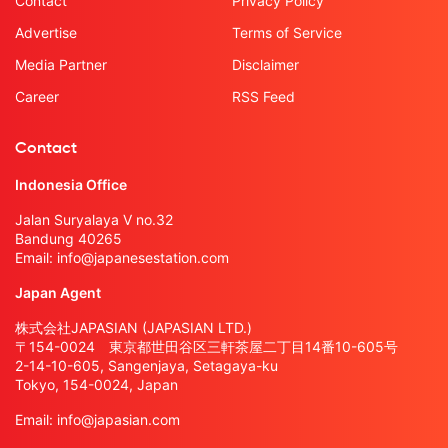
Contact
Privacy Policy
Advertise
Terms of Service
Media Partner
Disclaimer
Career
RSS Feed
Contact
Indonesia Office
Jalan Suryalaya V no.32
Bandung 40265
Email:
info@japanesestation.com
Japan Agent
株式会社JAPASIAN (JAPASIAN LTD.)
〒154-0024 東京都世田谷区三軒茶屋二丁目14番10-605号
2-14-10-605, Sangenjaya, Setagaya-ku
Tokyo, 154-0024, Japan
Email:
info@japasian.com