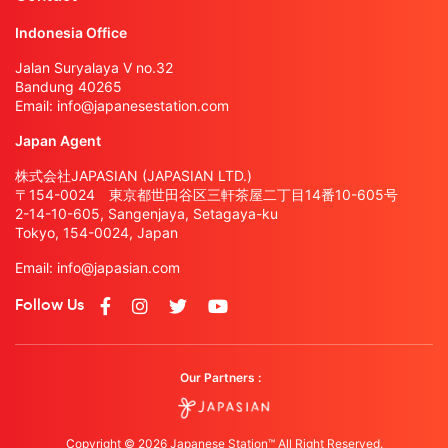
Indonesia Office
Jalan Suryalaya V no.32
Bandung 40265
Email:
info@japanesestation.com
Japan Agent
株式会社JAPASIAN (JAPASIAN LTD.)
〒154-0024 東京都世田谷区三軒茶屋二丁目14番10-605号
2-14-10-605, Sangenjaya, Setagaya-ku
Tokyo, 154-0024, Japan
Email:
info@japasian.com
Follow Us
Our Partners :
Copyright © 2026 Japanese Station™ All Right Reserved.