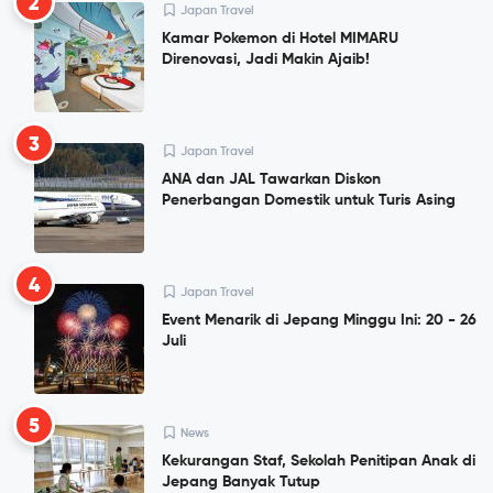
2
Japan Travel
Kamar Pokemon di Hotel MIMARU
Direnovasi, Jadi Makin Ajaib!
3
Japan Travel
ANA dan JAL Tawarkan Diskon
Penerbangan Domestik untuk Turis Asing
4
Japan Travel
Event Menarik di Jepang Minggu Ini: 20 - 26
Juli
5
News
Kekurangan Staf, Sekolah Penitipan Anak di
Jepang Banyak Tutup