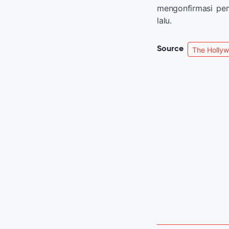
mengonfirmasi pem
lalu.
Source
The Hollyw