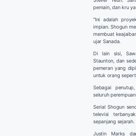
pemain, dan kru y
"Ini adalah proy
impian. Shogun men
membuat keajaiban.
ujar Sanada.
Di lain sisi, Sa
Staunton, dan sede
pemeran yang dipi
untuk orang sepert
Sebagai penutup
seluruh perempuan 
Serial Shogun send
televisi terba
sepanjang sejarah.
Justin Marks d