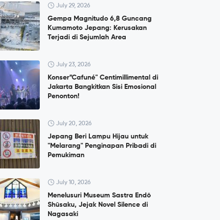
July 29, 2026
Gempa Magnitudo 6,8 Guncang
Kumamoto Jepang: Kerusakan
Terjadi di Sejumlah Area
July 23, 2026
Konser”Cafuné" Centimillimental di
Jakarta Bangkitkan Sisi Emosional
Penonton!
July 20, 2026
Jepang Beri Lampu Hijau untuk
"Melarang" Penginapan Pribadi di
Pemukiman
July 10, 2026
Menelusuri Museum Sastra Endō
Shūsaku, Jejak Novel Silence di
Nagasaki