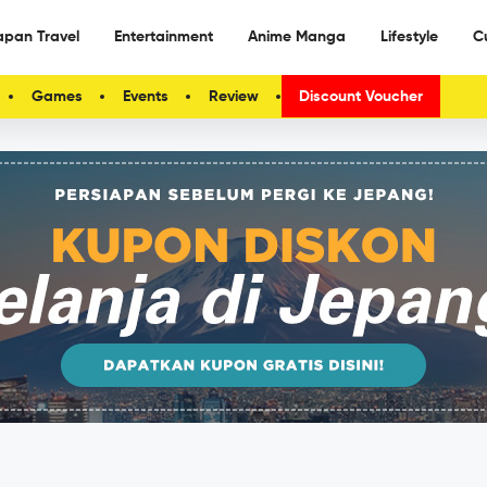
apan Travel
Entertainment
Anime Manga
Lifestyle
C
Games
Events
Review
Discount Voucher