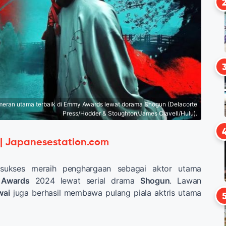
meran utama terbaik di Emmy Awards lewat dorama Shogun (Delacorte
Press/Hodder & Stoughton/James Clavell/Hulu).
 | Japanesestation.com
ukses meraih penghargaan sebagai aktor utama
Awards
2024 lewat serial drama
Shogun
. Lawan
wai
juga berhasil membawa pulang piala aktris utama