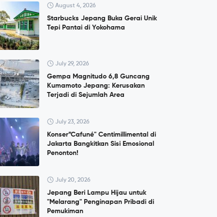
August 4, 2026
Starbucks Jepang Buka Gerai Unik
Tepi Pantai di Yokohama
July 29, 2026
Gempa Magnitudo 6,8 Guncang
Kumamoto Jepang: Kerusakan
Terjadi di Sejumlah Area
July 23, 2026
Konser”Cafuné" Centimillimental di
Jakarta Bangkitkan Sisi Emosional
Penonton!
July 20, 2026
Jepang Beri Lampu Hijau untuk
"Melarang" Penginapan Pribadi di
Pemukiman