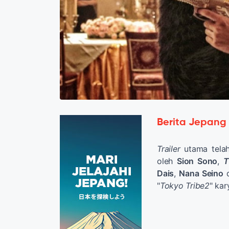
Berita Jepang
Trailer
utama telah
oleh
Sion Sono
,
T
Dais
,
Nana Seino
"
Tokyo Tribe2
" ka