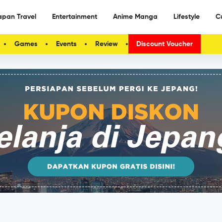
apan Travel
Entertainment
Anime Manga
Lifestyle
C
Games
Events
Review
Discount Voucher