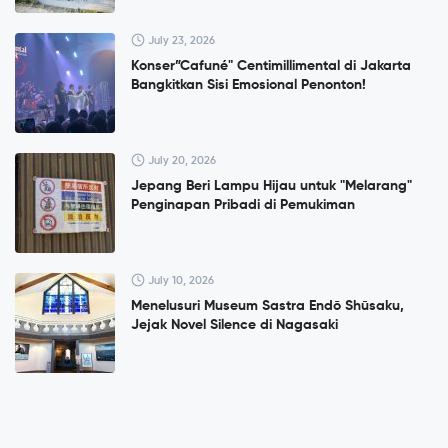
July 23, 2026
Konser”Cafuné" Centimillimental di Jakarta
Bangkitkan Sisi Emosional Penonton!
July 20, 2026
Jepang Beri Lampu Hijau untuk "Melarang"
Penginapan Pribadi di Pemukiman
July 10, 2026
Menelusuri Museum Sastra Endō Shūsaku,
Jejak Novel Silence di Nagasaki