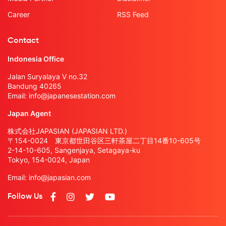
Career
RSS Feed
Contact
Indonesia Office
Jalan Suryalaya V no.32
Bandung 40265
Email:
info@japanesestation.com
Japan Agent
株式会社JAPASIAN (JAPASIAN LTD.)
〒154-0024 東京都世田谷区三軒茶屋二丁目14番10-605号
2-14-10-605, Sangenjaya, Setagaya-ku
Tokyo, 154-0024, Japan
Email:
info@japasian.com
Follow Us