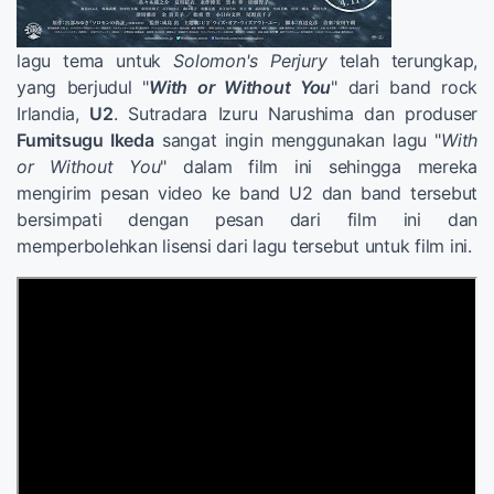
lagu tema untuk
Solomon's Perjury
telah terungkap,
yang berjudul "
With or Without You
" dari band rock
Irlandia,
U2
. Sutradara Izuru Narushima dan produser
Fumitsugu Ikeda
sangat ingin menggunakan lagu "
With
or Without You
" dalam film ini sehingga mereka
mengirim pesan video ke band U2 dan band tersebut
bersimpati dengan pesan dari film ini dan
memperbolehkan lisensi dari lagu tersebut untuk film ini.