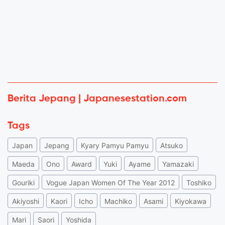
Berita Jepang | Japanesestation.com
Tags
Japan
Jepang
Kyary Pamyu Pamyu
Atsuko
Maeda
Ono
Award
Yuki
Ayame
Yamazaki
Gouriki
Vogue Japan Women Of The Year 2012
Toshiko
Akiyoshi
Kaori
Icho
Machiko
Asami
Kiyokawa
Mari
Saori
Yoshida