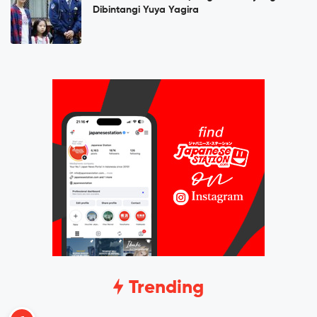
Dibintangi Yuya Yagira
Trending