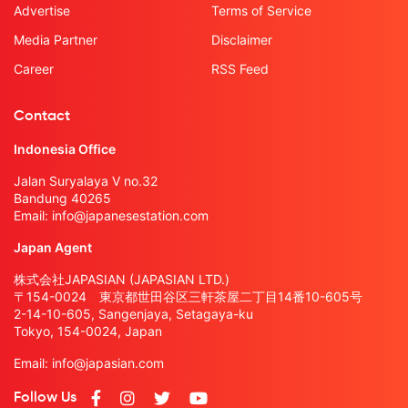
Advertise
Terms of Service
Media Partner
Disclaimer
Career
RSS Feed
Contact
Indonesia Office
Jalan Suryalaya V no.32
Bandung 40265
Email:
info@japanesestation.com
Japan Agent
株式会社JAPASIAN (JAPASIAN LTD.)
〒154-0024 東京都世田谷区三軒茶屋二丁目14番10-605号
2-14-10-605, Sangenjaya, Setagaya-ku
Tokyo, 154-0024, Japan
Email:
info@japasian.com
Follow Us