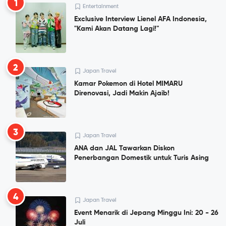
1
Entertainment
Exclusive Interview Lienel AFA Indonesia,
"Kami Akan Datang Lagi!"
2
Japan Travel
Kamar Pokemon di Hotel MIMARU
Direnovasi, Jadi Makin Ajaib!
3
Japan Travel
ANA dan JAL Tawarkan Diskon
Penerbangan Domestik untuk Turis Asing
4
Japan Travel
Event Menarik di Jepang Minggu Ini: 20 - 26
Juli