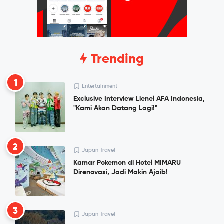
Trending
1
Entertainment
Exclusive Interview Lienel AFA Indonesia,
"Kami Akan Datang Lagi!"
2
Japan Travel
Kamar Pokemon di Hotel MIMARU
Direnovasi, Jadi Makin Ajaib!
3
Japan Travel