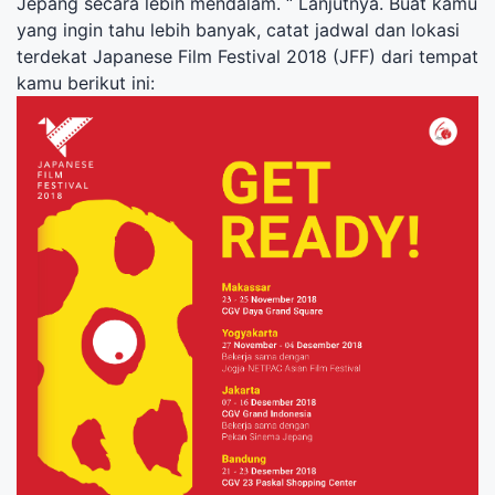
Jepang secara lebih mendalam. “ Lanjutnya. Buat kamu
yang ingin tahu lebih banyak, catat jadwal dan lokasi
terdekat Japanese Film Festival 2018 (JFF) dari tempat
kamu berikut ini: