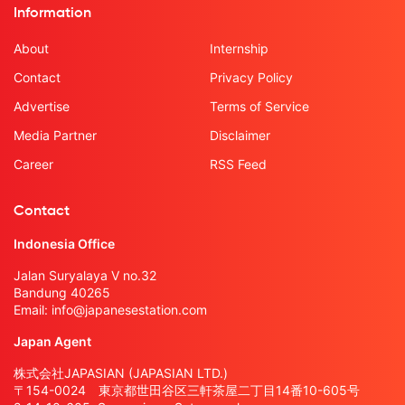
Information
About
Internship
Contact
Privacy Policy
Advertise
Terms of Service
Media Partner
Disclaimer
Career
RSS Feed
Contact
Indonesia Office
Jalan Suryalaya V no.32
Bandung 40265
Email:
info@japanesestation.com
Japan Agent
株式会社JAPASIAN (JAPASIAN LTD.)
〒154-0024 東京都世田谷区三軒茶屋二丁目14番10-605号