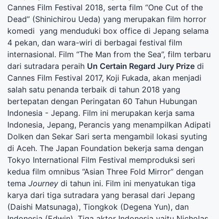
Cannes Film Festival 2018, serta film “One Cut of the
Dead” (Shinichirou Ueda) yang merupakan film horror
komedi yang menduduki box office di Jepang selama
4 pekan, dan wara-wiri di berbagai festival film
internasional. Film “The Man from the Sea”, film terbaru
dari sutradara peraih
Un Certain Regard Jury Prize
di
Cannes Film Festival 2017, Koji Fukada, akan menjadi
salah satu penanda terbaik di tahun 2018 yang
bertepatan dengan Peringatan 60 Tahun Hubungan
Indonesia - Jepang. Film ini merupakan kerja sama
Indonesia, Jepang, Perancis yang menampilkan Adipati
Dolken dan Sekar Sari serta mengambil lokasi syuting
di Aceh. The Japan Foundation bekerja sama dengan
Tokyo International Film Festival memproduksi seri
kedua film omnibus “Asian Three Fold Mirror” dengan
tema
Journey
di tahun ini. Film ini menyatukan tiga
karya dari tiga sutradara yang berasal dari Jepang
(Daishi Matsunaga), Tiongkok (Degena Yun), dan
Indonesia (Edwin). Tiga aktor Indonesia yaitu Nicholas