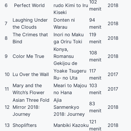
102
6
Perfect World
rudo Kimi to Iru
2018
menit
Kiseki
Laughing Under
Donten ni
94
7
2018
the Clouds
Warau
menit
The Crimes that
Inori no Maku
119
8
2018
Bind
ga Oriru Toki
menit
Konya,
108
9
Color Me True
Romansu
2018
menit
Gekijou de
Yoake Tsugeru
117
10
Lu Over the Wall
2017
Ru- no Uta
menit
Mary and the
Meari to Majou
103
11
2017
Witch’s Flower
no Hana
menit
Asian Three Fold
Ajia
83
12
Mirror 2018:
Sanmenkyo
2018
menit
Journey
2018: Journey
121
13
Shoplifters
Manbiki Kazoku
2018
menit