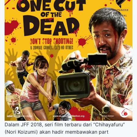
Dalam JFF 2018, seri film terbaru dari “Chihayafuru”
(Nori Koizumi) akan hadir membawakan part