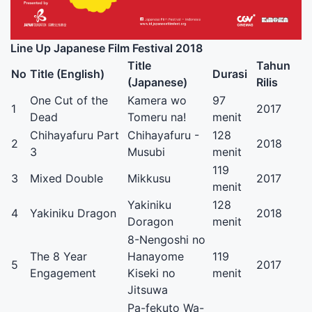
Line Up Japanese Film Festival 2018
Title
Tahun
No
Title (English)
Durasi
(Japanese)
Rilis
One Cut of the
Kamera wo
97
1
2017
Dead
Tomeru na!
menit
Chihayafuru Part
Chihayafuru -
128
2
2018
3
Musubi
menit
119
3
Mixed Double
Mikkusu
2017
menit
Yakiniku
128
4
Yakiniku Dragon
2018
Doragon
menit
8-Nengoshi no
The 8 Year
Hanayome
119
5
2017
Engagement
Kiseki no
menit
Jitsuwa
Pa-fekuto Wa-