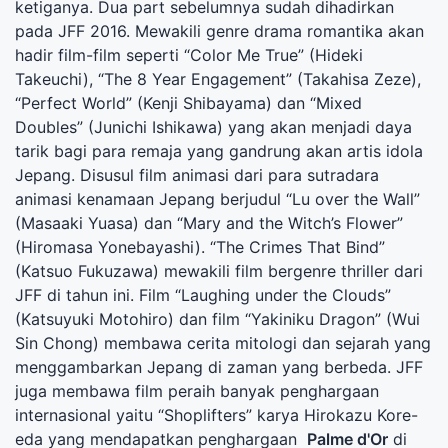
ketiganya. Dua part sebelumnya sudah dihadirkan
pada JFF 2016. Mewakili genre drama romantika akan
hadir film-film seperti “Color Me True” (Hideki
Takeuchi), “The 8 Year Engagement” (Takahisa Zeze),
“Perfect World” (Kenji Shibayama) dan “Mixed
Doubles” (Junichi Ishikawa) yang akan menjadi daya
tarik bagi para remaja yang gandrung akan artis idola
Jepang. Disusul film animasi dari para sutradara
animasi kenamaan Jepang berjudul “Lu over the Wall”
(Masaaki Yuasa) dan “Mary and the Witch’s Flower”
(Hiromasa Yonebayashi). “The Crimes That Bind”
(Katsuo Fukuzawa) mewakili film bergenre thriller dari
JFF di tahun ini. Film “Laughing under the Clouds”
(Katsuyuki Motohiro) dan film “Yakiniku Dragon” (Wui
Sin Chong) membawa cerita mitologi dan sejarah yang
menggambarkan Jepang di zaman yang berbeda. JFF
juga membawa film peraih banyak penghargaan
internasional yaitu “Shoplifters” karya Hirokazu Kore-
eda yang mendapatkan penghargaan
Palme d'Or
di