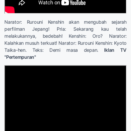
Narator: Rurouni Kenshin akan mengubah sejarah
perfilman Jepang! Pria: Sekarang kau telah
melakukannya, bedebah! Kenshin: Oro? Narator:
Kalahkan musuh terkuat! Narator: Rurouni Kenshin: Kyoto
Taika-hen. Teks: Demi masa depan.
Iklan TV
"Pertempuran"