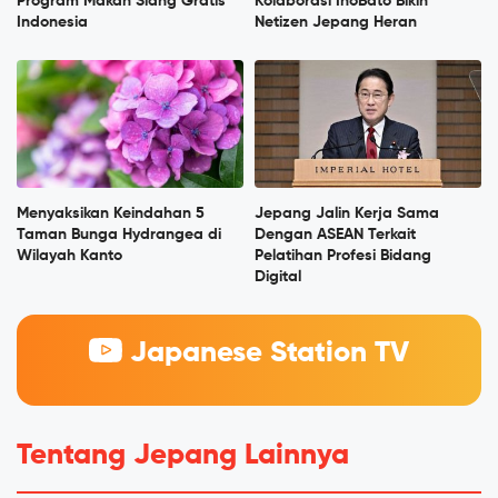
Program Makan Siang Gratis
Kolaborasi InoBato Bikin
Indonesia
Netizen Jepang Heran
Menyaksikan Keindahan 5
Jepang Jalin Kerja Sama
Taman Bunga Hydrangea di
Dengan ASEAN Terkait
Wilayah Kanto
Pelatihan Profesi Bidang
Digital
Japanese Station TV
Tentang Jepang Lainnya