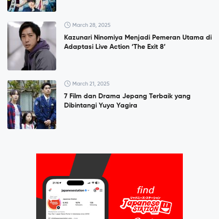
March 28, 2025
Kazunari Ninomiya Menjadi Pemeran Utama di
Adaptasi Live Action ‘The Exit 8’
March 21, 2025
7 Film dan Drama Jepang Terbaik yang
Dibintangi Yuya Yagira