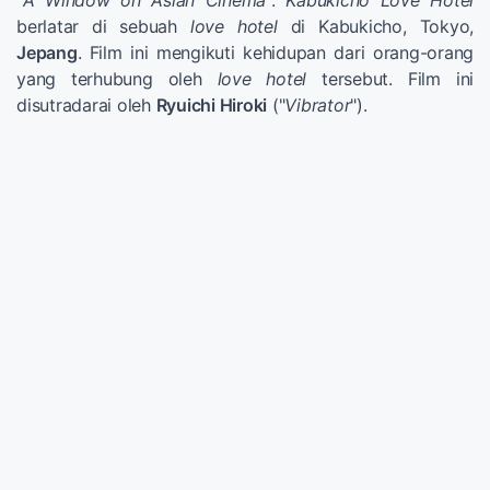
"
A Window on Asian Cinema
".
Kabukicho Love Hotel
berlatar di sebuah
love hotel
di Kabukicho, Tokyo,
Jepang
. Film ini mengikuti kehidupan dari orang-orang
yang terhubung oleh
love hotel
tersebut. Film ini
disutradarai oleh
Ryuichi Hiroki
("
Vibrator
").