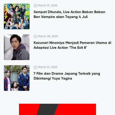
March 31, 2025
Sempat Ditunda, Live Action Baban Baban
Ban Vampire akan Tayang 4 Juli
March 28, 2025
Kazunari Ninomiya Menjadi Pemeran Utama di
Adaptasi Live Action ‘The Exit 8’
March 21, 2025
7 Film dan Drama Jepang Terbaik yang
Dibintangi Yuya Yagira