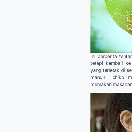
ini bercerita tent
tetapi kembali k
yang terletak di s
mandiri. Ichiko 
memakan makanan y