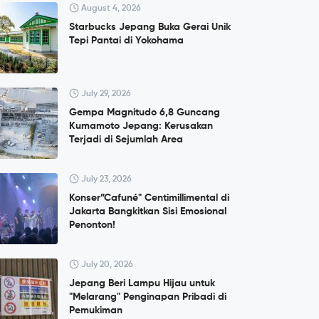
August 4, 2026
Starbucks Jepang Buka Gerai Unik
Tepi Pantai di Yokohama
July 29, 2026
Gempa Magnitudo 6,8 Guncang
Kumamoto Jepang: Kerusakan
Terjadi di Sejumlah Area
July 23, 2026
Konser”Cafuné" Centimillimental di
Jakarta Bangkitkan Sisi Emosional
Penonton!
July 20, 2026
Jepang Beri Lampu Hijau untuk
"Melarang" Penginapan Pribadi di
Pemukiman