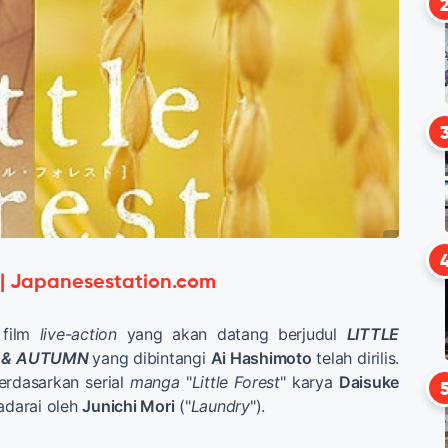
 | Japanesestation.com
 film
live-action
yang akan datang berjudul
LITTLE
 & AUTUMN
yang dibintangi
Ai Hashimoto
telah dirilis.
berdasarkan serial
manga
"
Little Forest
" karya
Daisuke
adarai oleh
Junichi Mori
("
Laundry
").