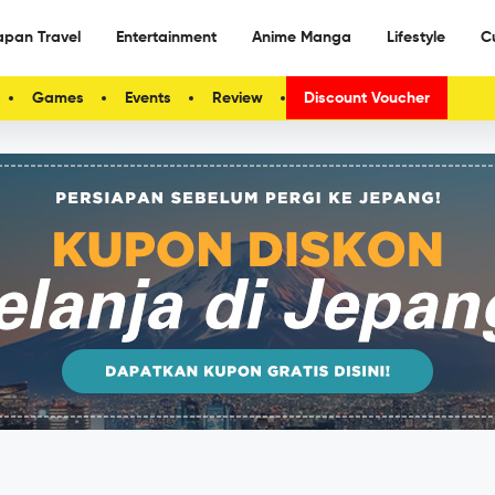
apan Travel
Entertainment
Anime Manga
Lifestyle
C
Games
Events
Review
Discount Voucher