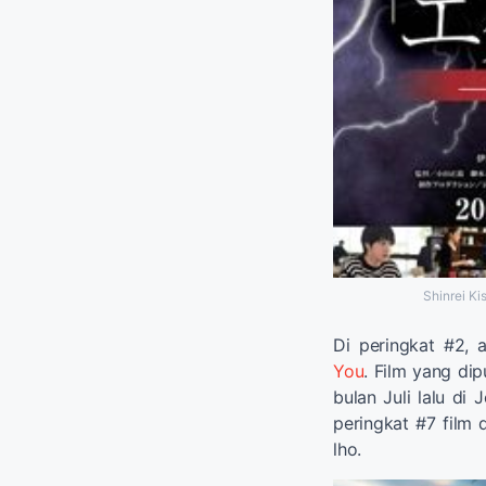
Shinrei Ki
Di peringkat #2, 
You
. Film yang di
bulan Juli lalu di
peringkat #7 film 
lho.