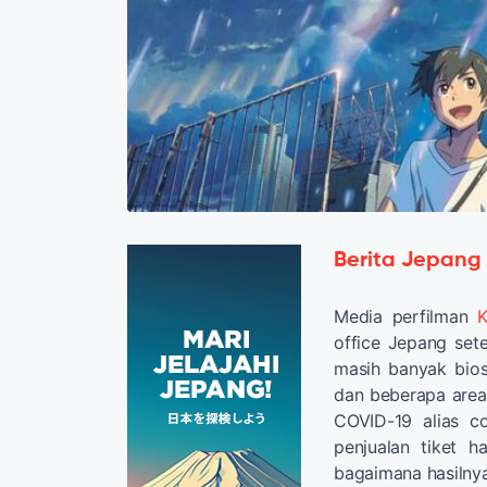
Berita Jepang
Media perfilman
K
office Jepang set
masih banyak bios
dan beberapa area
COVID-19 alias c
penjualan tiket 
bagaimana hasilny