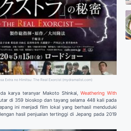
ssa Extra no Himitsu: The Real Exorcist (mydramalist.com)
ada karya teranyar Makoto Shinkai,
Weathering With
putar di 359 bioskop dan tayang selama 448 kali pada
 Jepang ini menjadi film lokal yang berhasil menduduki
dengan hasil penjualan tertinggi di Jepang pada 2019