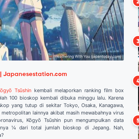
Weathering With You (japantoday.com)
 | Japanesestation.com
ōgyō Tsūshin
kembali melaporkan ranking film box
elah 100 bioskop kembali dibuka minggu lalu. Karena
kop yang tutup di sekitar Tokyo, Osaka, Kanagawa,
 metropolitan lainnya akibat masih mewabahnya virus
oronavirus, Kōgyō Tsūshin pun mengumpulkan data
hanya ¼ dari total jumlah bioskop di Jepang. Nah,
a?