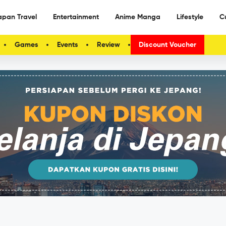
apan Travel
Entertainment
Anime Manga
Lifestyle
C
Games
Events
Review
Discount Voucher