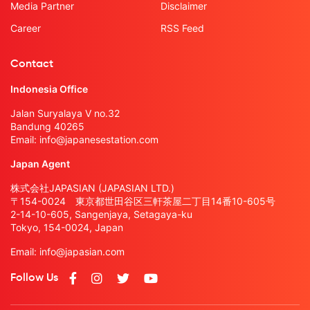
Media Partner
Disclaimer
Career
RSS Feed
Contact
Indonesia Office
Jalan Suryalaya V no.32
Bandung 40265
Email:
info@japanesestation.com
Japan Agent
株式会社JAPASIAN (JAPASIAN LTD.)
〒154-0024 東京都世田谷区三軒茶屋二丁目14番10-605号
2-14-10-605, Sangenjaya, Setagaya-ku
Tokyo, 154-0024, Japan
Email:
info@japasian.com
Follow Us