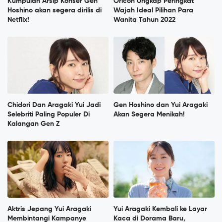
Kumpulan Arsip Konser Gen
Oricon Ungkap Peringkat
Hoshino akan segera dirilis di
Wajah Ideal Pilihan Para
Netflix!
Wanita Tahun 2022
Chidori Dan Aragaki Yui Jadi
Gen Hoshino dan Yui Aragaki
Selebriti Paling Populer Di
Akan Segera Menikah!
Kalangan Gen Z
Aktris Jepang Yui Aragaki
Yui Aragaki Kembali ke Layar
Membintangi Kampanye
Kaca di Dorama Baru,