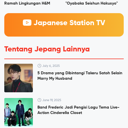
Ramah Lingkungan H&M
"Oyabaka Seishun Hakusyo"
Japanese Station TV
Tentang Jepang Lainnya
July 6, 2025
5 Drama yang Dibintangi Takeru Satoh Selain
Marry My Husband
June 19, 2025
Band Frederic Jadi Pengisi Lagu Tema Live-
Action Cinderella Closet