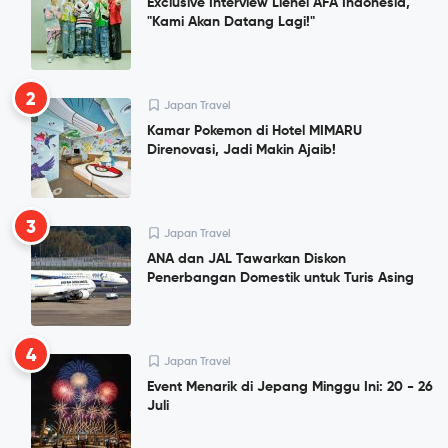
Exclusive Interview Lienel AFA Indonesia,
"Kami Akan Datang Lagi!"
2
Japan Travel
Kamar Pokemon di Hotel MIMARU
Direnovasi, Jadi Makin Ajaib!
3
Japan Travel
ANA dan JAL Tawarkan Diskon
Penerbangan Domestik untuk Turis Asing
4
Japan Travel
Event Menarik di Jepang Minggu Ini: 20 - 26
Juli