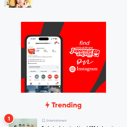
Trending
1
Entertainment