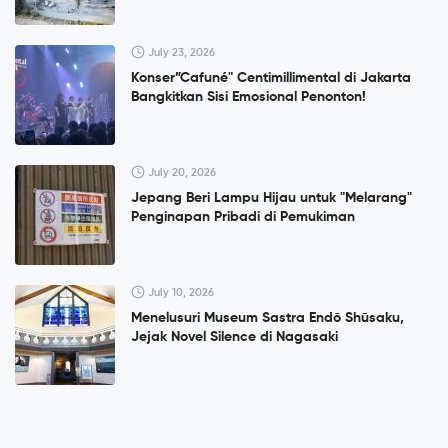
July 23, 2026
Konser”Cafuné" Centimillimental di Jakarta
Bangkitkan Sisi Emosional Penonton!
July 20, 2026
Jepang Beri Lampu Hijau untuk "Melarang"
Penginapan Pribadi di Pemukiman
July 10, 2026
Menelusuri Museum Sastra Endō Shūsaku,
Jejak Novel Silence di Nagasaki