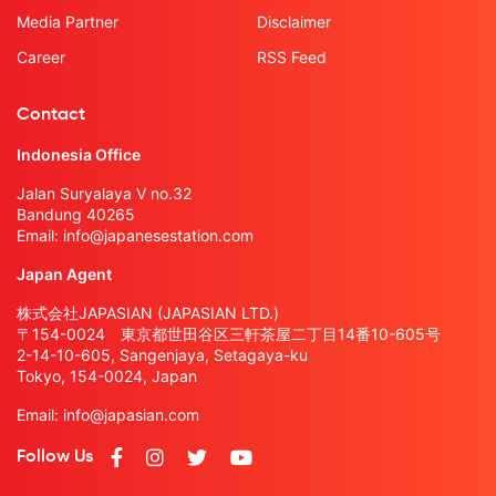
Media Partner
Disclaimer
Career
RSS Feed
Contact
Indonesia Office
Jalan Suryalaya V no.32
Bandung 40265
Email:
info@japanesestation.com
Japan Agent
株式会社JAPASIAN (JAPASIAN LTD.)
〒154-0024 東京都世田谷区三軒茶屋二丁目14番10-605号
2-14-10-605, Sangenjaya, Setagaya-ku
Tokyo, 154-0024, Japan
Email:
info@japasian.com
Follow Us