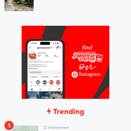
Trending
1
Entertainment