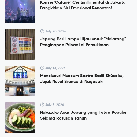
Konser”Cafuné" Centimillimental di Jakarta
Bangkitkan Sisi Emosional Penonton!
July 20, 2026
Jepang Beri Lampu Hijau untuk "Melarang"
Penginapan Pribadi di Pemukiman
July 10, 2026
Menelusuri Museum Sastra Endō Shūsaku,
Jejak Novel Silence di Nagasaki
July 8, 2026
Nukazuke Acar Jepang yang Tetap Populer
Selama Ratusan Tahun