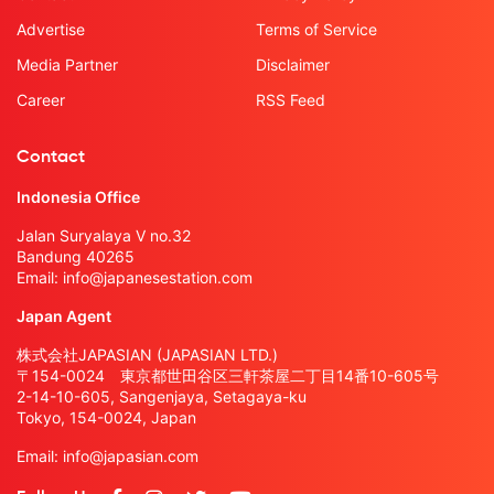
Advertise
Terms of Service
Media Partner
Disclaimer
Career
RSS Feed
Contact
Indonesia Office
Jalan Suryalaya V no.32
Bandung 40265
Email:
info@japanesestation.com
Japan Agent
株式会社JAPASIAN (JAPASIAN LTD.)
〒154-0024 東京都世田谷区三軒茶屋二丁目14番10-605号
2-14-10-605, Sangenjaya, Setagaya-ku
Tokyo, 154-0024, Japan
Email:
info@japasian.com