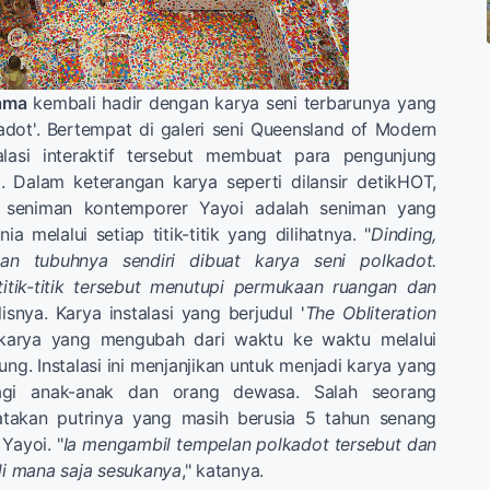
ama
kembali hadir dengan karya seni terbarunya yang
dot'. Bertempat di galeri seni Queensland of Modern
alasi interaktif tersebut membuat para pengunjung
a. Dalam keterangan karya seperti dilansir detikHOT,
, seniman kontemporer Yayoi adalah seniman yang
 melalui setiap titik-titik yang dilihatnya. "
Dinding,
hkan tubuhnya sendiri dibuat karya seni polkadot.
titik-titik tersebut menutupi permukaan ruangan dan
ulisnya. Karya instalasi yang berjudul '
The Obliteration
h karya yang mengubah dari waktu ke waktu melalui
ung. Instalasi ini menjanjikan untuk menjadi karya yang
gi anak-anak dan orang dewasa. Salah seorang
takan putrinya yang masih berusia 5 tahun senang
 Yayoi. "
Ia mengambil tempelan polkadot tersebut dan
 mana saja sesukanya
," katanya.