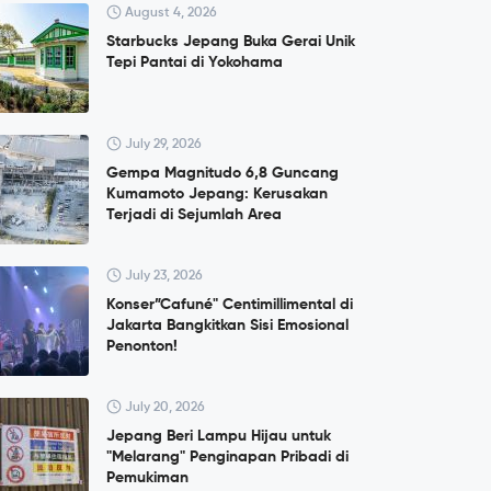
August 4, 2026
Starbucks Jepang Buka Gerai Unik
Tepi Pantai di Yokohama
July 29, 2026
Gempa Magnitudo 6,8 Guncang
Kumamoto Jepang: Kerusakan
Terjadi di Sejumlah Area
July 23, 2026
Konser”Cafuné" Centimillimental di
Jakarta Bangkitkan Sisi Emosional
Penonton!
July 20, 2026
Jepang Beri Lampu Hijau untuk
"Melarang" Penginapan Pribadi di
Pemukiman