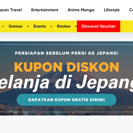
apan Travel
Entertainment
Anime Manga
Lifestyle
C
Games
Events
Review
Discount Voucher