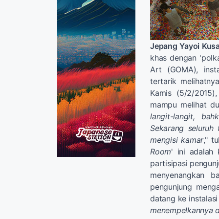
Jepang Yayoi Kus
khas dengan 'polka
Art (GOMA), inst
tertarik melihatny
Kamis (5/2/2015)
mampu melihat dunia
langit-langit, ba
Sekarang seluruh 
mengisi kamar
," t
Room
' ini adala
partisipasi pengunj
menyenangkan ba
pengunjung menga
datang ke instalasi
menempelkannya di