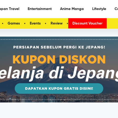
apan Travel
Entertainment
Anime Manga
Lifestyle
C
Games
Events
Review
Discount Voucher