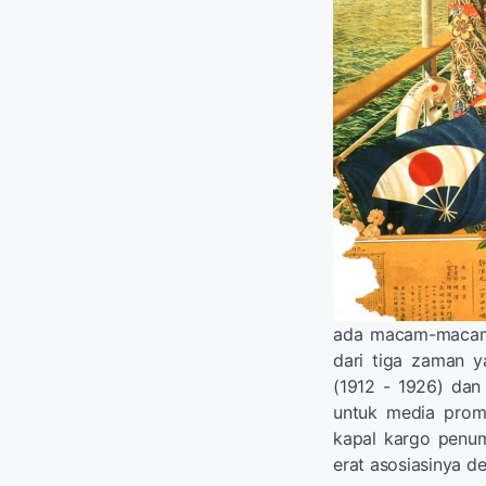
ada macam-macam 
dari tiga zaman ya
(1912 - 1926) da
untuk media prom
kapal kargo penu
erat asosiasinya d