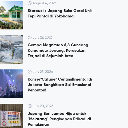
August 4, 2026
Starbucks Jepang Buka Gerai Unik
Tepi Pantai di Yokohama
July 29, 2026
Gempa Magnitudo 6,8 Guncang
Kumamoto Jepang: Kerusakan
Terjadi di Sejumlah Area
July 23, 2026
Konser”Cafuné" Centimillimental di
Jakarta Bangkitkan Sisi Emosional
Penonton!
July 20, 2026
Jepang Beri Lampu Hijau untuk
"Melarang" Penginapan Pribadi di
Pemukiman