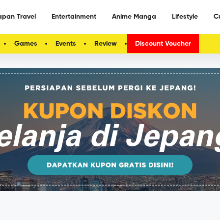
apan Travel
Entertainment
Anime Manga
Lifestyle
C
Games
Events
Review
Discount Voucher