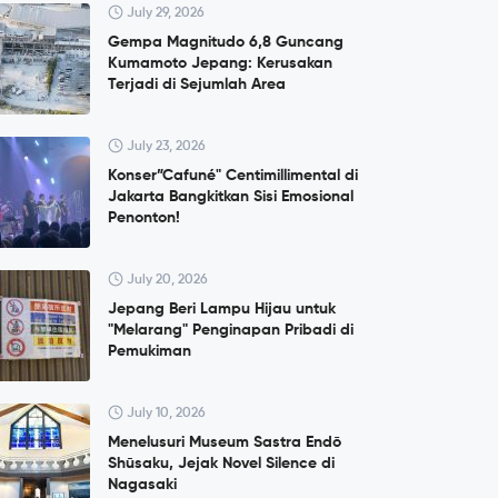
July 29, 2026
Gempa Magnitudo 6,8 Guncang
Kumamoto Jepang: Kerusakan
Terjadi di Sejumlah Area
July 23, 2026
Konser”Cafuné" Centimillimental di
Jakarta Bangkitkan Sisi Emosional
Penonton!
July 20, 2026
Jepang Beri Lampu Hijau untuk
"Melarang" Penginapan Pribadi di
Pemukiman
July 10, 2026
Menelusuri Museum Sastra Endō
Shūsaku, Jejak Novel Silence di
Nagasaki