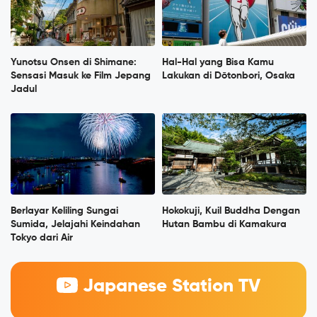
Yunotsu Onsen di Shimane:
Hal-Hal yang Bisa Kamu
Sensasi Masuk ke Film Jepang
Lakukan di Dōtonbori, Osaka
Jadul
Berlayar Keliling Sungai
Hokokuji, Kuil Buddha Dengan
Sumida, Jelajahi Keindahan
Hutan Bambu di Kamakura
Tokyo dari Air
Japanese Station TV