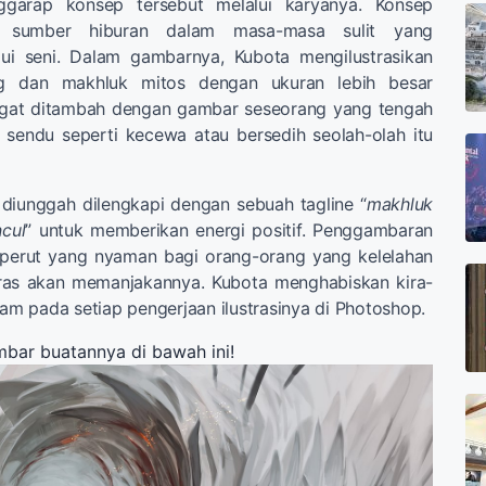
arap konsep tersebut melalui karyanya. Konsep
i sumber hiburan dalam masa-masa sulit yang
ui seni. Dalam gambarnya, Kubota mengilustrasikan
ng dan makhluk mitos dengan ukuran lebih besar
gat ditambah dengan gambar seseorang yang tengah
 sendu seperti kecewa atau bersedih seolah-olah itu
diunggah dilengkapi dengan sebuah tagline “
makhluk
cul
” untuk memberikan energi positif. Penggambaran
u perut yang nyaman bagi orang-orang yang kelelahan
eras akan memanjakannya. Kubota menghabiskan kira-
jam pada setiap pengerjaan ilustrasinya di Photoshop.
bar buatannya di bawah ini!