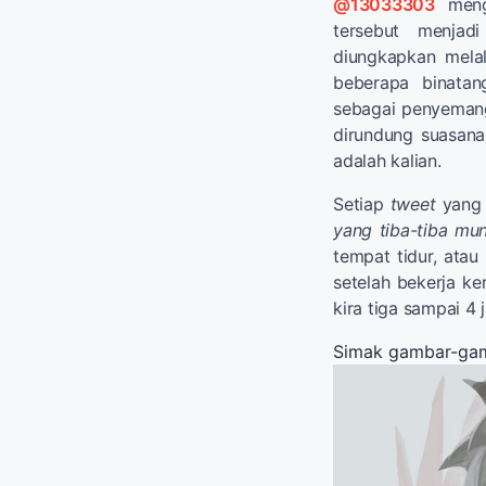
@13033303
mengg
tersebut menjad
diungkapkan melal
beberapa binata
sebagai penyeman
dirundung suasana
adalah kalian.
Setiap
tweet
yang 
yang tiba-tiba mun
tempat tidur, ata
setelah bekerja k
kira tiga sampai 4 
Simak gambar-gam