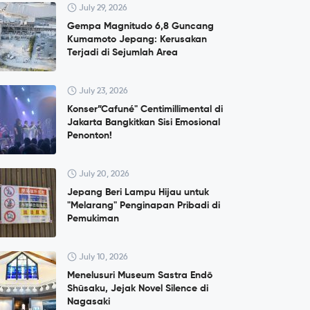
July 29, 2026
Gempa Magnitudo 6,8 Guncang
Kumamoto Jepang: Kerusakan
Terjadi di Sejumlah Area
July 23, 2026
Konser”Cafuné" Centimillimental di
Jakarta Bangkitkan Sisi Emosional
Penonton!
July 20, 2026
Jepang Beri Lampu Hijau untuk
"Melarang" Penginapan Pribadi di
Pemukiman
July 10, 2026
Menelusuri Museum Sastra Endō
Shūsaku, Jejak Novel Silence di
Nagasaki