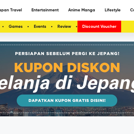
apan Travel
Entertainment
Anime Manga
Lifestyle
C
Games
Events
Review
Discount Voucher