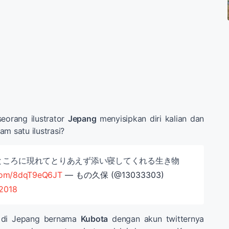
eorang ilustrator
Jepang
menyisipkan diri kalian dan
m satu ilustrasi?
ところに現れてとりあえず添い寝してくれる生き物
.com/8dqT9eQ6JT
— もの久保 (@13033303)
 2018
or di Jepang bernama
Kubota
dengan akun twitternya