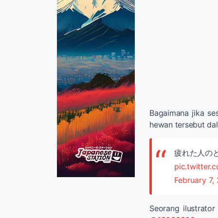
Bagaimana jika ses
hewan tersebut dala
疲れた人の
pic.twitter
February 7,
Seorang ilustrat