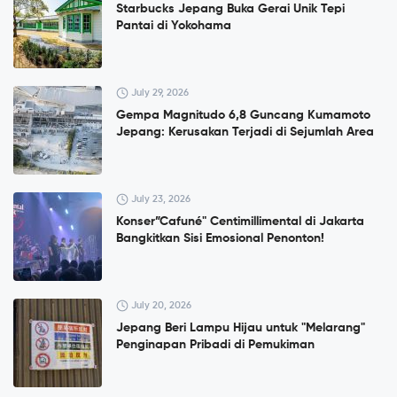
Starbucks Jepang Buka Gerai Unik Tepi
Pantai di Yokohama
July 29, 2026
Gempa Magnitudo 6,8 Guncang Kumamoto
Jepang: Kerusakan Terjadi di Sejumlah Area
July 23, 2026
Konser”Cafuné" Centimillimental di Jakarta
Bangkitkan Sisi Emosional Penonton!
July 20, 2026
Jepang Beri Lampu Hijau untuk "Melarang"
Penginapan Pribadi di Pemukiman