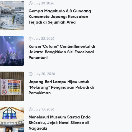
July 29, 2026
Gempa Magnitudo 6,8 Guncang
Kumamoto Jepang: Kerusakan
Terjadi di Sejumlah Area
July 23, 2026
Konser”Cafuné" Centimillimental di
Jakarta Bangkitkan Sisi Emosional
Penonton!
July 20, 2026
Jepang Beri Lampu Hijau untuk
"Melarang" Penginapan Pribadi di
Pemukiman
July 10, 2026
Menelusuri Museum Sastra Endō
Shūsaku, Jejak Novel Silence di
Nagasaki