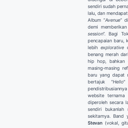
sendiri sudah per
lalu, dan mendapat
Album “
Avenue
” d
demi memberikan 
session
”. Bagi To
pencapaian baru, 
lebih
explorative
d
benang merah dari 
hip hop, bahkan 
masing-masing re
baru yang dapat 
bertajuk "
Hello
"
pendistribusianny
website ternama 
diperoleh secara 
sendiri bukanla
sekitarnya. Band
Stevan
(vokal, gi