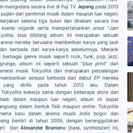
nah mengudara secara
live
di Fuji TV
Jepang
pada 2013
 pujian dari penikmat musik dalam maupun luar negeri.
ikerjakan selama tiga bulan dan direkam secara
live
esensi organik serta mempertahankan unsur “
Jam
kyolite, bisa dibilang album ini merupakan sebuah
karena mereka berusaha memberikan karya yang jauh
an berbeda dari karya-karya sebelumnya. Menarik
berbagai genre musik seperti rock, funk, pop, jazz,
grunge, album ini seperti sebuah “
blue print
” dari
ferensi musik Tokyolite dan merupakan petualangan
memberikan sensasi berbeda dari debut
EP
mereka
 yang dirilis pada tahun 2013 lalu. Dalam
a Tokyolite bekerja sama dengan beberapa
store
dan
baik dalam maupun luar negeri, album ini dapat
langsung dalam bentuk fisik maupun
online
. Tokyolite
h nama baru dalam skema musik
indie
bogor dan
 yang berdiri di tahun 2009, dengan beranggotakan
tar) dan
Alexander Bramono
(bass, synthesizer) ini,