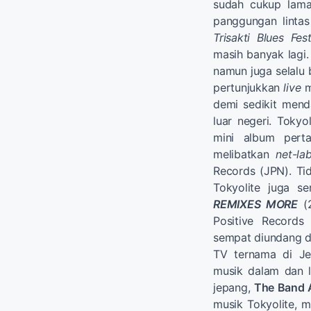
sudah cukup lama
panggungan linta
Trisakti Blues Fest
masih banyak lagi.
namun juga selalu 
pertunjukkan
live
m
demi sedikit men
luar negeri. Tokyo
mini album pert
melibatkan
net-lab
Records (JPN). Tid
Tokyolite juga s
REMIXES MORE
(2
Positive Records
sempat diundang du
TV ternama di Je
musik dalam dan l
jepang,
The Band 
musik Tokyolite,