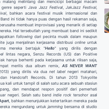
 malang melintang dan mencicipi berbagai macam
s genre seperti
Java Jazz Festival
,
JakJazz Festival
,
ival
, bahkan acara festival musik internasional dan
 Band ini tidak hanya puas dengan hasil rekaman saja,
berusaha membuat improvisasi yang menarik di setiap
ereka. Hal tersebutlah yang membuat band ini sedikit
dapatkan
following
dari pecinta musik dalam maupun
lite juga menjalinan kerjasama distribusi
online
untuk
ama mereka bertajuk "
Hello
" yang dirilis dengan
el
lintas negara, Senzu Records (US) dan Positive
ak hanya berhenti pada kerjasama untuk rilisan saja,
empat merilis dua album remix,
AS NEVER WANT
013) yang dirilis via dua
net label
negeri matahari,
 dan Handcraft Records. Di tahun 2013 Tokyolite
a kali untuk tampil di salah satu acara sebuah stasiun
pang, dan mendapat respon positif dari pemerhati
uar negeri. Salah satu band
indie rock
tersohor asal
Apart
, bahkan menunjukkan ketertarikan mereka pada
 mereka mengundang untuk
jamming
bersama di studio