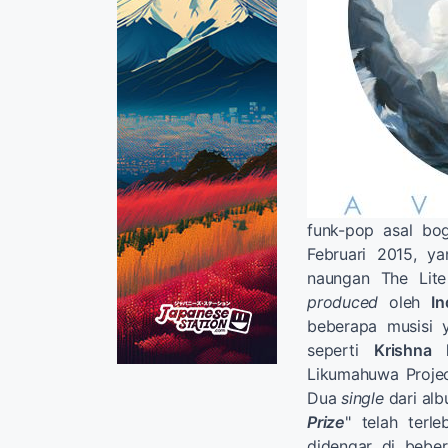
funk-pop asal bo
Februari 2015, ya
naungan The Lite
produced
oleh
In
beberapa musisi 
seperti
Krishna 
Likumahuwa Proje
Dua
single
dari alb
Prize
" telah terl
didengar di beber