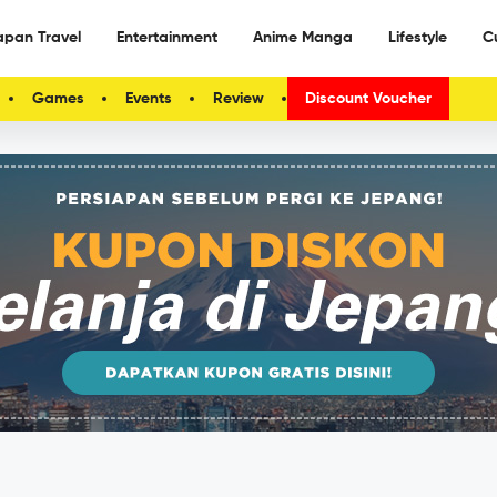
apan Travel
Entertainment
Anime Manga
Lifestyle
C
Games
Events
Review
Discount Voucher