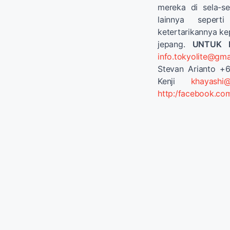
mereka di sela-se
lainnya seper
ketertarikannya ke
jepang.
UNTUK 
info.tokyolite@gma
Stevan Arianto +
Kenji
khayashi@
http:/facebook.com