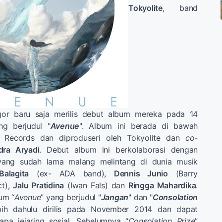
Tokyolite
, band
gor baru saja merilis debut album mereka pada 14
ng berjudul "
Avenue
". Album ini berada di bawah
 Records dan diproduseri oleh Tokyolite dan
co-
dra Aryadi
. Debut album ini berkolaborasi dengan
yang sudah lama malang melintang di dunia musik
Balagita
(ex- ADA band),
Dennis Junio
(Barry
ct),
Jalu Pratidina
(Iwan Fals) dan
Ringga Mahardika
.
um “
Avenue
” yang berjudul "
Jangan
" dan "
Consolation
ebih dahulu dirilis pada November 2014 dan dapat
apa jejaring sosial. Sebelumnya “
Consolation Prize
”