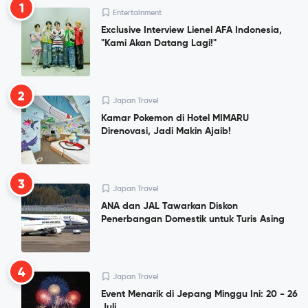
1
Entertainment
Exclusive Interview Lienel AFA Indonesia,
"Kami Akan Datang Lagi!"
2
Japan Travel
Kamar Pokemon di Hotel MIMARU
Direnovasi, Jadi Makin Ajaib!
3
Japan Travel
ANA dan JAL Tawarkan Diskon
Penerbangan Domestik untuk Turis Asing
4
Japan Travel
Event Menarik di Jepang Minggu Ini: 20 - 26
Juli