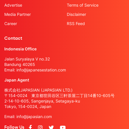
Advertise
Terms of Service
Media Partner
Disclaimer
Career
RSS Feed
Contact
Indonesia Office
Jalan Suryalaya V no.32
Bandung 40265
Email:
info@japanesestation.com
Japan Agent
株式会社JAPASIAN (JAPASIAN LTD.)
〒154-0024 東京都世田谷区三軒茶屋二丁目14番10-605号
2-14-10-605, Sangenjaya, Setagaya-ku
Tokyo, 154-0024, Japan
Email:
info@japasian.com
Follow Us