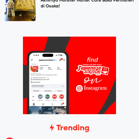
Akhirnya Monster Hunter Cafe Buka Permanen
di Osaka!
Trending