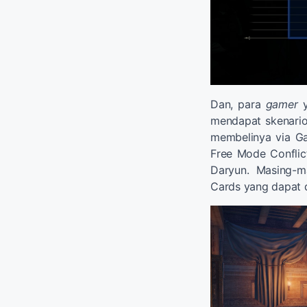
Dan, para
gamer
y
mendapat skenario 
membelinya via G
Free Mode Conflict
Daryun. Masing-ma
Cards yang dapat d