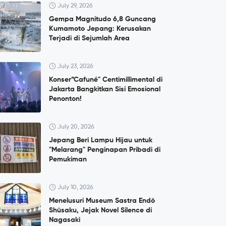
July 29, 2026
Gempa Magnitudo 6,8 Guncang
Kumamoto Jepang: Kerusakan
Terjadi di Sejumlah Area
July 23, 2026
Konser”Cafuné" Centimillimental di
Jakarta Bangkitkan Sisi Emosional
Penonton!
July 20, 2026
Jepang Beri Lampu Hijau untuk
"Melarang" Penginapan Pribadi di
Pemukiman
July 10, 2026
Menelusuri Museum Sastra Endō
Shūsaku, Jejak Novel Silence di
Nagasaki