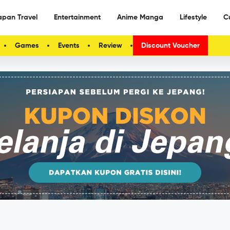
apan Travel
Entertainment
Anime Manga
Lifestyle
C
Games
Events
Review
Discount Voucher