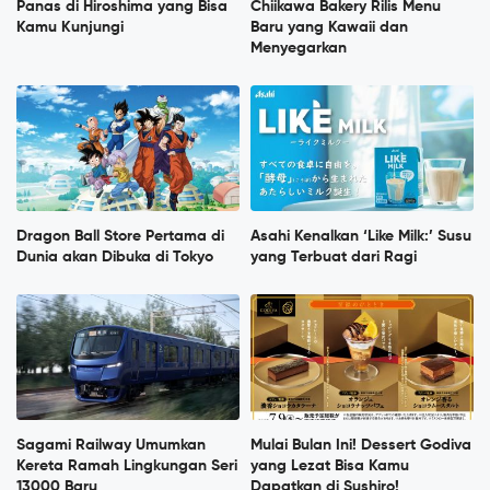
Panas di Hiroshima yang Bisa
Chiikawa Bakery Rilis Menu
Kamu Kunjungi
Baru yang Kawaii dan
Menyegarkan
Dragon Ball Store Pertama di
Asahi Kenalkan ‘Like Milk:’ Susu
Dunia akan Dibuka di Tokyo
yang Terbuat dari Ragi
Sagami Railway Umumkan
Mulai Bulan Ini! Dessert Godiva
Kereta Ramah Lingkungan Seri
yang Lezat Bisa Kamu
13000 Baru
Dapatkan di Sushiro!