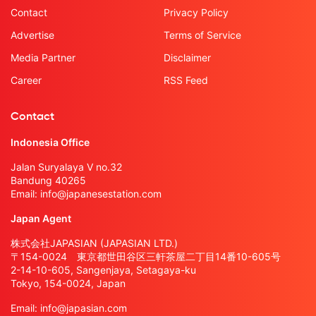
Contact
Privacy Policy
Advertise
Terms of Service
Media Partner
Disclaimer
Career
RSS Feed
Contact
Indonesia Office
Jalan Suryalaya V no.32
Bandung 40265
Email:
info@japanesestation.com
Japan Agent
株式会社JAPASIAN (JAPASIAN LTD.)
〒154-0024 東京都世田谷区三軒茶屋二丁目14番10-605号
2-14-10-605, Sangenjaya, Setagaya-ku
Tokyo, 154-0024, Japan
Email:
info@japasian.com