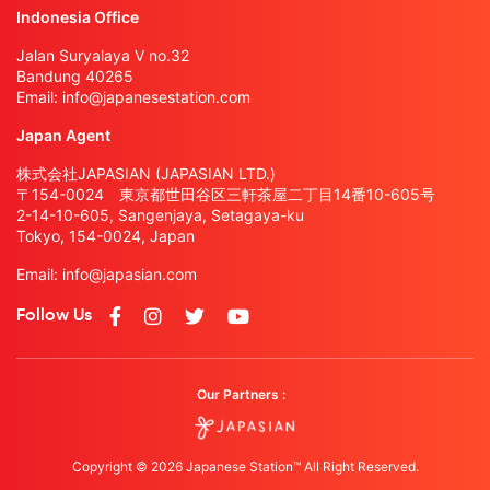
Indonesia Office
Jalan Suryalaya V no.32
Bandung 40265
Email:
info@japanesestation.com
Japan Agent
株式会社JAPASIAN (JAPASIAN LTD.)
〒154-0024 東京都世田谷区三軒茶屋二丁目14番10-605号
2-14-10-605, Sangenjaya, Setagaya-ku
Tokyo, 154-0024, Japan
Email:
info@japasian.com
Follow Us
Our Partners :
Copyright © 2026 Japanese Station™ All Right Reserved.