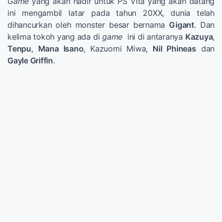
Game
yang akan hadir untuk PS Vita yang akan datang
ini mengambil latar pada tahun 20XX, dunia telah
dihancurkan oleh monster besar bernama
Gigant
. Dan
kelima tokoh yang ada di
game
ini di antaranya
Kazuya
,
Tenpu
,
Mana Isano
, Kazuomi Miwa,
Nil Phineas
dan
Gayle Griffin
.