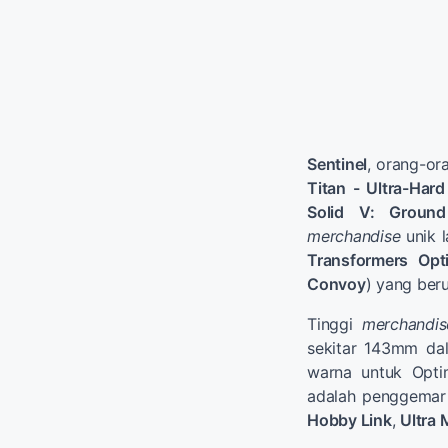
Sentinel
, orang-or
Titan - Ultra-Har
Solid V: Ground
merchandise
unik 
Transformers
Opt
Convoy
) yang ber
Tinggi
merchandis
sekitar 143mm da
warna untuk Opt
adalah penggemar b
Hobby Link
,
Ultra