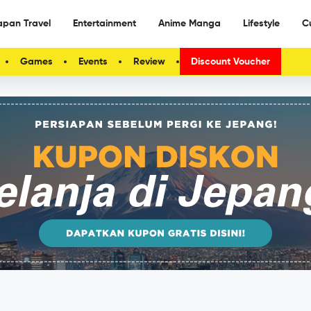
apan Travel
Entertainment
Anime Manga
Lifestyle
C
Games
Events
Review
Discount Voucher