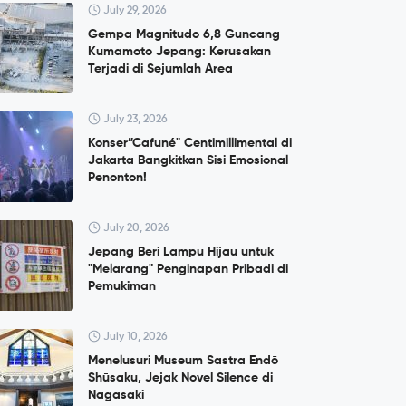
July 29, 2026
Gempa Magnitudo 6,8 Guncang
Kumamoto Jepang: Kerusakan
Terjadi di Sejumlah Area
July 23, 2026
Konser”Cafuné" Centimillimental di
Jakarta Bangkitkan Sisi Emosional
Penonton!
July 20, 2026
Jepang Beri Lampu Hijau untuk
"Melarang" Penginapan Pribadi di
Pemukiman
July 10, 2026
Menelusuri Museum Sastra Endō
Shūsaku, Jejak Novel Silence di
Nagasaki