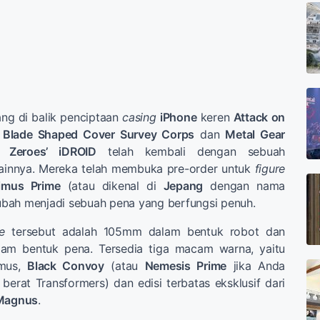
ang di balik penciptaan
casing
iPhone
keren
Attack on
d Blade Shaped Cover Survey Corps
dan
Metal Gear
 Zeroes’ iDROID
telah kembali dengan sebuah
lainnya. Mereka telah membuka pre-order untuk
figure
imus Prime
(atau dikenal di
Jepang
dengan nama
ubah menjadi sebuah pena yang berfungsi penuh.
e
tersebut adalah 105mm dalam bentuk robot dan
lam bentuk pena. Tersedia tiga macam warna, yaitu
imus,
Black Convoy
(atau
Nemesis Prime
jika Anda
erat Transformers) dan edisi terbatas eksklusif dari
 Magnus
.