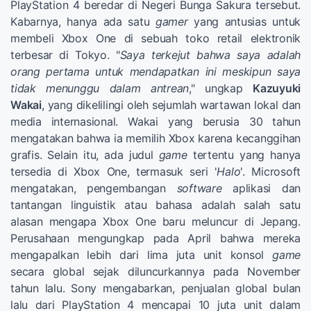
PlayStation 4 beredar di Negeri Bunga Sakura tersebut.
Kabarnya, hanya ada satu
gamer
yang antusias untuk
membeli Xbox One di sebuah toko retail elektronik
terbesar di Tokyo. "
Saya terkejut bahwa saya adalah
orang pertama untuk mendapatkan ini meskipun saya
tidak menunggu dalam antrean
," ungkap
Kazuyuki
Wakai
, yang dikelilingi oleh sejumlah wartawan lokal dan
media internasional. Wakai yang berusia 30 tahun
mengatakan bahwa ia memilih Xbox karena kecanggihan
grafis. Selain itu, ada judul
game
tertentu yang hanya
tersedia di Xbox One, termasuk seri '
Halo
'. Microsoft
mengatakan, pengembangan
software
aplikasi dan
tantangan linguistik atau bahasa adalah salah satu
alasan mengapa Xbox One baru meluncur di Jepang.
Perusahaan mengungkap pada April bahwa mereka
mengapalkan lebih dari lima juta unit konsol
game
secara global sejak diluncurkannya pada November
tahun lalu. Sony mengabarkan, penjualan global bulan
lalu dari PlayStation 4 mencapai 10 juta unit dalam