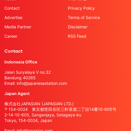
Contact
Privacy Policy
Advertise
Terms of Service
Media Partner
Disclaimer
Career
RSS Feed
Contact
Indonesia Office
Jalan Suryalaya V no.32
Bandung 40265
Email:
info@japanesestation.com
Japan Agent
株式会社JAPASIAN (JAPASIAN LTD.)
〒154-0024 東京都世田谷区三軒茶屋二丁目14番10-605号
2-14-10-605, Sangenjaya, Setagaya-ku
Tokyo, 154-0024, Japan
Email:
info@japasian.com