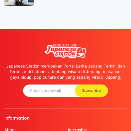
Japanese Station merupakan Portal Berita Jepang Terkini dan
Terbesar di Indonesia tentang wisata di Jepang, makanan,
gaya hidup, pop culture dan yang sedang viral di Jepang.
Subscribe
Information
About
Internship