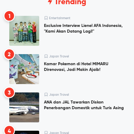
Trending
1
Entertainment
Exclusive Interview Lienel AFA Indonesia,
"Kami Akan Datang Lagi!"
2
Japan Travel
Kamar Pokemon di Hotel MIMARU
Direnovasi, Jadi Makin Ajaib!
3
Japan Travel
ANA dan JAL Tawarkan Diskon
Penerbangan Domestik untuk Turis Asing
4
Japan Travel