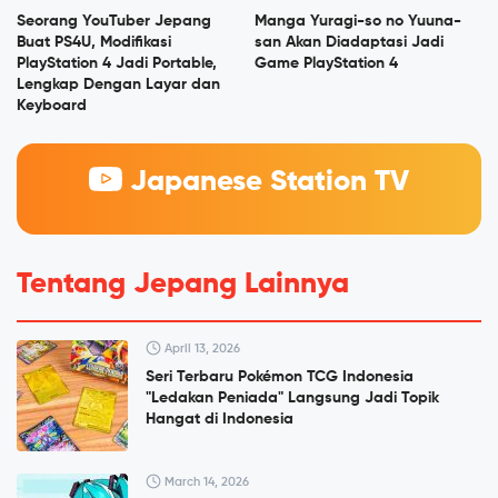
Seorang YouTuber Jepang
Manga Yuragi-so no Yuuna-
Buat PS4U, Modifikasi
san Akan Diadaptasi Jadi
PlayStation 4 Jadi Portable,
Game PlayStation 4
Lengkap Dengan Layar dan
Keyboard
Japanese Station TV
Tentang Jepang Lainnya
April 13, 2026
Seri Terbaru Pokémon TCG Indonesia
"Ledakan Peniada" Langsung Jadi Topik
Hangat di Indonesia
March 14, 2026