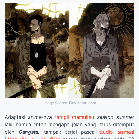
Image Source: Deviantart.com
Adaptasi
anime
-nya
tampil memukau
season summer
lalu, namun entah mengapa jalan yang harus ditempuh
oleh
Gangsta.
tampak terjal pasca
studio animasi