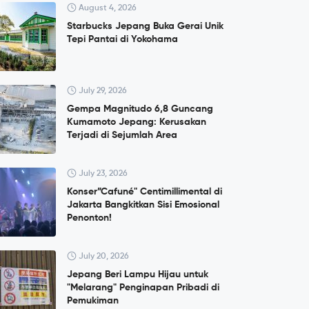
August 4, 2026
Starbucks Jepang Buka Gerai Unik
Tepi Pantai di Yokohama
July 29, 2026
Gempa Magnitudo 6,8 Guncang
Kumamoto Jepang: Kerusakan
Terjadi di Sejumlah Area
July 23, 2026
Konser”Cafuné" Centimillimental di
Jakarta Bangkitkan Sisi Emosional
Penonton!
July 20, 2026
Jepang Beri Lampu Hijau untuk
"Melarang" Penginapan Pribadi di
Pemukiman