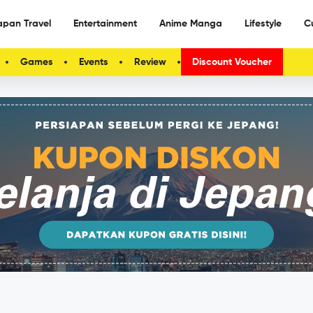
apan Travel
Entertainment
Anime Manga
Lifestyle
C
Games
Events
Review
Discount Voucher