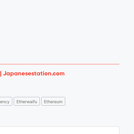
 | Japanesestation.com
rency
Etherwaifu
Ethereum