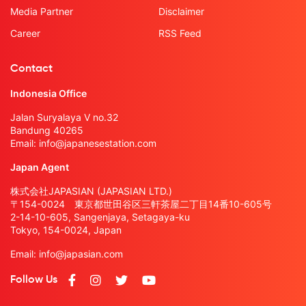
Media Partner
Disclaimer
Career
RSS Feed
Contact
Indonesia Office
Jalan Suryalaya V no.32
Bandung 40265
Email:
info@japanesestation.com
Japan Agent
株式会社JAPASIAN (JAPASIAN LTD.)
〒154-0024 東京都世田谷区三軒茶屋二丁目14番10-605号
2-14-10-605, Sangenjaya, Setagaya-ku
Tokyo, 154-0024, Japan
Email:
info@japasian.com
Follow Us