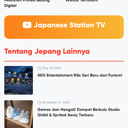
Pelatihan Profesi Bidang
Wisata Terfavorit
Digital
Japanese Station TV
Tentang Jepang Lainnya
May 29, 2026
AKG Entertainment Rilis Seri Baru dari Funism!
November 14, 2025
Gemas dan Hangat! Dompet Berbulu Studio
Ghibli & Sprited Away Terbaru