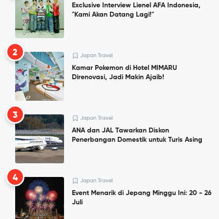
Exclusive Interview Lienel AFA Indonesia,
"Kami Akan Datang Lagi!"
2
Japan Travel
Kamar Pokemon di Hotel MIMARU
Direnovasi, Jadi Makin Ajaib!
3
Japan Travel
ANA dan JAL Tawarkan Diskon
Penerbangan Domestik untuk Turis Asing
4
Japan Travel
Event Menarik di Jepang Minggu Ini: 20 - 26
Juli