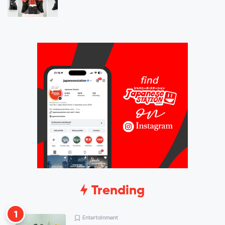
Trending
1
Entertainment