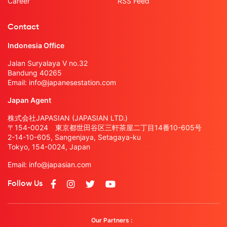
Career
RSS Feed
Contact
Indonesia Office
Jalan Suryalaya V no.32
Bandung 40265
Email:
info@japanesestation.com
Japan Agent
株式会社JAPASIAN (JAPASIAN LTD.)
〒154-0024 東京都世田谷区三軒茶屋二丁目14番10-605号
2-14-10-605, Sangenjaya, Setagaya-ku
Tokyo, 154-0024, Japan
Email:
info@japasian.com
Follow Us
Our Partners :