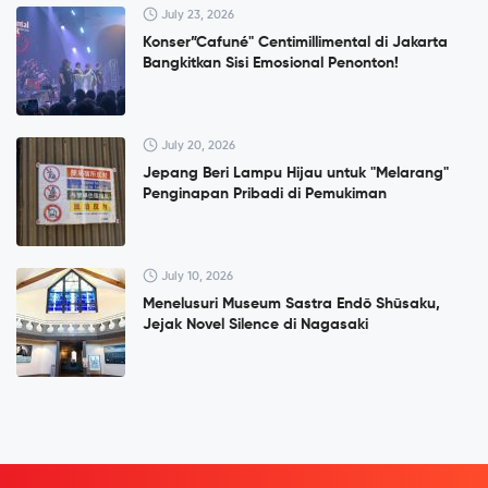
July 23, 2026
Konser”Cafuné" Centimillimental di Jakarta
Bangkitkan Sisi Emosional Penonton!
July 20, 2026
Jepang Beri Lampu Hijau untuk "Melarang"
Penginapan Pribadi di Pemukiman
July 10, 2026
Menelusuri Museum Sastra Endō Shūsaku,
Jejak Novel Silence di Nagasaki