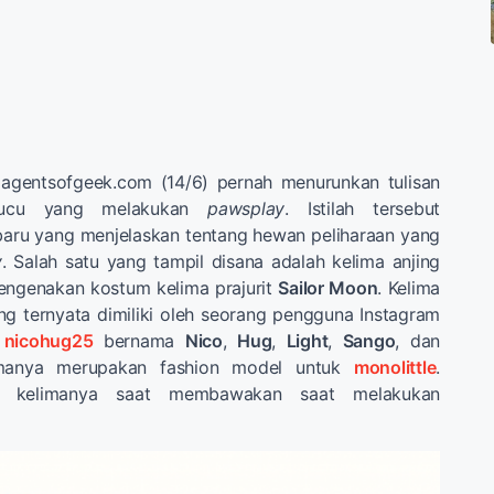
agentsofgeek.com (14/6) pernah menurunkan tulisan
 lucu yang melakukan
pawsplay
. Istilah tersebut
baru yang menjelaskan tentang hewan peliharaan yang
y
. Salah satu yang tampil disana adalah kelima anjing
ngenakan kostum kelima prajurit
Sailor Moon
. Kelima
ang ternyata dimiliki oleh seorang pengguna Instagram
e
nicohug25
bernama
Nico
,
Hug
,
Light
,
Sango
, dan
imanya merupakan fashion model untuk
monolittle
.
an kelimanya saat membawakan saat melakukan