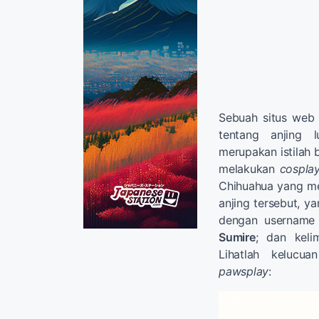
Sebuah situs web 
tentang anjing
merupakan istilah 
melakukan
cospla
Chihuahua yang me
anjing tersebut, y
dengan usernam
Sumire
; dan kel
Lihatlah kelucu
pawsplay
: