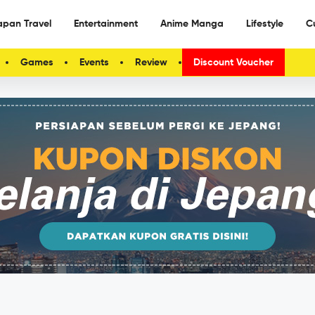
apan Travel
Entertainment
Anime Manga
Lifestyle
C
Games
Events
Review
Discount Voucher