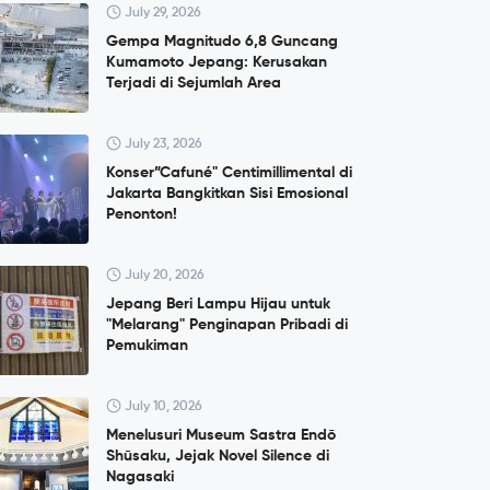
July 29, 2026
Gempa Magnitudo 6,8 Guncang
Kumamoto Jepang: Kerusakan
Terjadi di Sejumlah Area
July 23, 2026
Konser”Cafuné" Centimillimental di
Jakarta Bangkitkan Sisi Emosional
Penonton!
July 20, 2026
Jepang Beri Lampu Hijau untuk
"Melarang" Penginapan Pribadi di
Pemukiman
July 10, 2026
Menelusuri Museum Sastra Endō
Shūsaku, Jejak Novel Silence di
Nagasaki