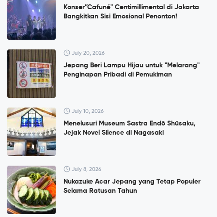
Konser”Cafuné" Centimillimental di Jakarta
Bangkitkan Sisi Emosional Penonton!
July 20, 2026
Jepang Beri Lampu Hijau untuk "Melarang"
Penginapan Pribadi di Pemukiman
July 10, 2026
Menelusuri Museum Sastra Endō Shūsaku,
Jejak Novel Silence di Nagasaki
July 8, 2026
Nukazuke Acar Jepang yang Tetap Populer
Selama Ratusan Tahun