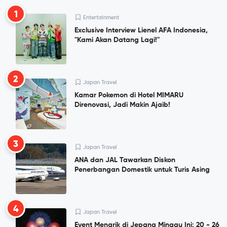
1
Entertainment
Exclusive Interview Lienel AFA Indonesia,
"Kami Akan Datang Lagi!"
2
Japan Travel
Kamar Pokemon di Hotel MIMARU
Direnovasi, Jadi Makin Ajaib!
3
Japan Travel
ANA dan JAL Tawarkan Diskon
Penerbangan Domestik untuk Turis Asing
4
Japan Travel
Event Menarik di Jepang Minggu Ini: 20 - 26