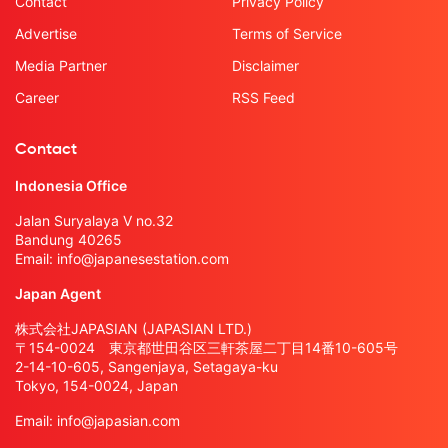
Contact
Privacy Policy
Advertise
Terms of Service
Media Partner
Disclaimer
Career
RSS Feed
Contact
Indonesia Office
Jalan Suryalaya V no.32
Bandung 40265
Email:
info@japanesestation.com
Japan Agent
株式会社JAPASIAN (JAPASIAN LTD.)
〒154-0024 東京都世田谷区三軒茶屋二丁目14番10-605号
2-14-10-605, Sangenjaya, Setagaya-ku
Tokyo, 154-0024, Japan
Email:
info@japasian.com