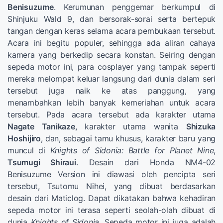
Benisuzume
. Kerumunan penggemar berkumpul di
Shinjuku Wald 9, dan bersorak-sorai serta bertepuk
tangan dengan keras selama acara pembukaan tersebut.
Acara ini begitu populer, sehingga ada aliran cahaya
kamera yang berkedip secara konstan. Seiring dengan
sepeda motor ini, para cosplayer yang tampak seperti
mereka melompat keluar langsung dari dunia dalam seri
tersebut juga naik ke atas panggung, yang
menambahkan lebih banyak kemeriahan untuk acara
tersebut. Pada acara tersebut ada karakter utama
Nagate Tanikaze
, karakter utama wanita
Shizuka
Hoshijiro
, dan, sebagai tamu khusus, karakter baru yang
muncul di
Knights of Sidonia: Battle for Planet Nine
,
Tsumugi Shiraui
. Desain dari Honda NM4-02
Benisuzume Version ini diawasi oleh pencipta seri
tersebut, Tsutomu Nihei, yang dibuat berdasarkan
desain dari Maticlog. Dapat dikatakan bahwa kehadiran
sepeda motor ini terasa seperti seolah-olah dibuat di
dunia
Knights of Sidonia
. Sepeda motor ini juga adalah