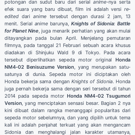
potongan dan sudut baru dari serial
anime-
nya serta
efek suara yang baru dibuat, film ini adalah versi
re-
edited
dari
anime
tersebut dengan durasi 2 jam, 13
menit. Serial
anime
barunya,
Knights of Sidonia: Battle
for Planet Nine
, juga menarik perhatian yang akan mulai
ditayangkan pada bulan April. Menjelang pemutaran
filmnya, pada tanggal 21 Februari sebuah acara khusus
diadakan di Shinjuku Wald 9 di Tokyo. Pada acara
tersebut diperlihatkan sepeda motor original
Honda
NM4-02 Benisuzume Version
, yang merupakan satu-
satunya di dunia. Sepeda motor ini diciptakan oleh
Honda bekerja sama dengan
Knights of Sidonia
. Honda
juga pernah bekerja sama dengan seri tersebut di tahun
2014 pada sepeda motor
Honda NM4-02 Tsugumori
Version
, yang menciptakan sensasi besar. Bagian 2 nya
kini dibuat dalam rangka menanggapi popularitas dari
sepeda motor sebelumnya, dan yang dipilih untuk tema
kali ini adalah penjahat terkuat yang akan mengancam
Sidonia dan menghalangi jalan karakter utamanya,