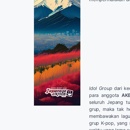
Idol Group
dari ke
para anggota
AK
seluruh Jepang 
grup, maka tak h
membawakan lagu-
grup K-pop, yang 
waktu yang lama s