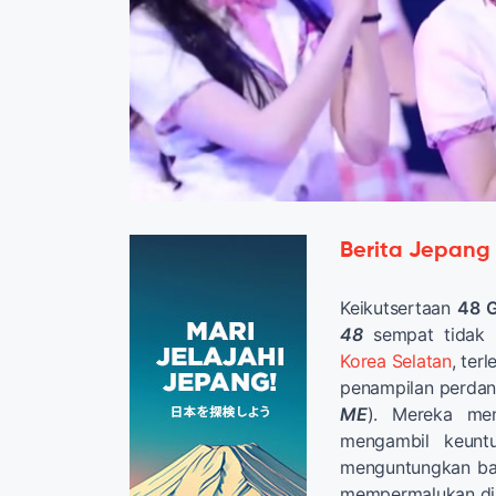
Berita Jepang
Keikutsertaan
48 
48
sempat tidak 
Korea Selatan
, ter
penampilan perda
ME
). Mereka me
mengambil keunt
menguntungkan ba
mempermalukan di