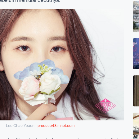
Lee Chae Yeaon |
produce48.mnet.com