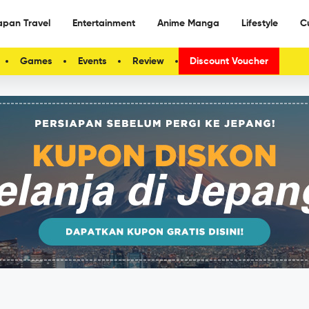
apan Travel
Entertainment
Anime Manga
Lifestyle
C
Games
Events
Review
Discount Voucher