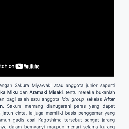
engan Sakura Miyawaki atau anggota junior seperti
ka Miku
dan
Aramaki Misaki
, tentu mereka bukanlah
an bagi salah satu anggota
idol group
sekelas
After
un
. Sakura memang dianugerahi paras yang dapat
jatuh cinta, ia juga memiliki basis penggemar yang
amun gadis asal Kagoshima tersebut sangat jarang
nya dalam bernyanyi maupun menari selama kurang