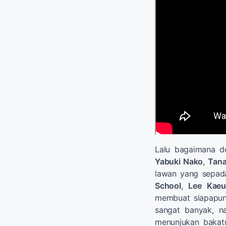
Lalu bagaimana d
Yabuki Nako
,
Tana
lawan yang sepad
School
,
Lee Kae
membuat siapapun 
sangat banyak, n
menunjukan bakat