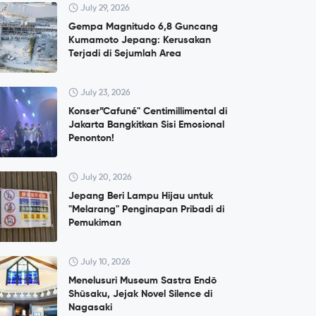
July 29, 2026
Gempa Magnitudo 6,8 Guncang
Kumamoto Jepang: Kerusakan
Terjadi di Sejumlah Area
July 23, 2026
Konser”Cafuné" Centimillimental di
Jakarta Bangkitkan Sisi Emosional
Penonton!
July 20, 2026
Jepang Beri Lampu Hijau untuk
"Melarang" Penginapan Pribadi di
Pemukiman
July 10, 2026
Menelusuri Museum Sastra Endō
Shūsaku, Jejak Novel Silence di
Nagasaki