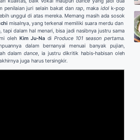
dari kualitas, baik vokal maupun
dance
yang jadi dua
 penilaian juri selain bakat dan
rap
, maka
idol
k-pop
lebih unggul di atas mereka. Memang masih ada sosok
chi
misalnya, yang terkenal memiliki suara merdu dan
 tapi dalam hal menari, bisa jadi nasibnya justru sama
ami oleh
Kim Ju-Na
di
Produce 101
s
eason pertama.
puannya dalam bernanyai menuai banyak pujian,
mah dalam
dance
, ia justru dikritik habis-habisan oleh
akhirnya juga harus tersingkir.