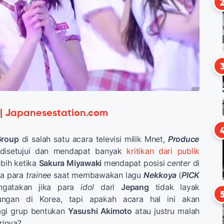
 | Japanesestation.com
Group
di salah satu acara televisi milik Mnet,
Produce
disetujui dan mendapat banyak
kritikan dari publik
lebih ketika
Sakura Miyawaki
mendapat posisi
center
di
na para
trainee
saat membawakan lagu
Nekkoya
(
PICK
ngatakan jika para
idol
dari
Jepang
tidak layak
ungan di Korea, tapi apakah acara hal ini akan
gi grup bentukan
Yasushi Akimoto
atau justru malah
rinya?