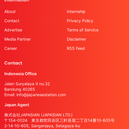
Information
About
Internship
Contact
Privacy Policy
Advertise
Terms of Service
Media Partner
Disclaimer
Career
RSS Feed
Contact
Indonesia Office
Jalan Suryalaya V no.32
Bandung 40265
Email:
info@japanesestation.com
Japan Agent
株式会社JAPASIAN (JAPASIAN LTD.)
〒154-0024 東京都世田谷区三軒茶屋二丁目14番10-605号
2-14-10-605, Sangenjaya, Setagaya-ku