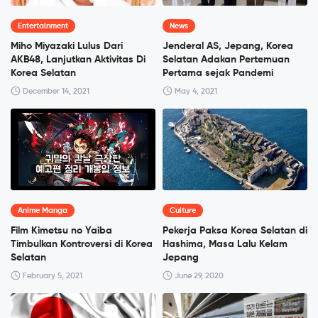
Entertainment
News
Miho Miyazaki Lulus Dari
Jenderal AS, Jepang, Korea
AKB48, Lanjutkan Aktivitas Di
Selatan Adakan Pertemuan
Korea Selatan
Pertama sejak Pandemi
December 14, 2021
May 4, 2021
Anime Manga
Culture
Film Kimetsu no Yaiba
Pekerja Paksa Korea Selatan di
Timbulkan Kontroversi di Korea
Hashima, Masa Lalu Kelam
Selatan
Jepang
February 5, 2021
June 29, 2020