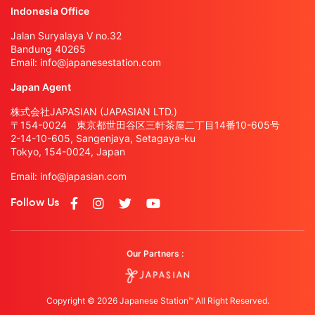
Indonesia Office
Jalan Suryalaya V no.32
Bandung 40265
Email:
info@japanesestation.com
Japan Agent
株式会社JAPASIAN (JAPASIAN LTD.)
〒154-0024 東京都世田谷区三軒茶屋二丁目14番10-605号
2-14-10-605, Sangenjaya, Setagaya-ku
Tokyo, 154-0024, Japan
Email:
info@japasian.com
Follow Us
Our Partners :
Copyright © 2026 Japanese Station™ All Right Reserved.