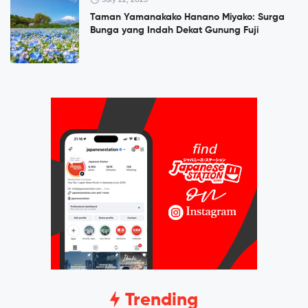
Taman Yamanakako Hanano Miyako: Surga
Bunga yang Indah Dekat Gunung Fuji
Trending