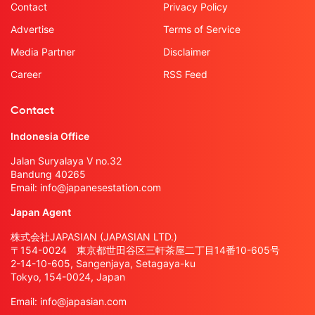
Contact
Privacy Policy
Advertise
Terms of Service
Media Partner
Disclaimer
Career
RSS Feed
Contact
Indonesia Office
Jalan Suryalaya V no.32
Bandung 40265
Email:
info@japanesestation.com
Japan Agent
株式会社JAPASIAN (JAPASIAN LTD.)
〒154-0024 東京都世田谷区三軒茶屋二丁目14番10-605号
2-14-10-605, Sangenjaya, Setagaya-ku
Tokyo, 154-0024, Japan
Email:
info@japasian.com