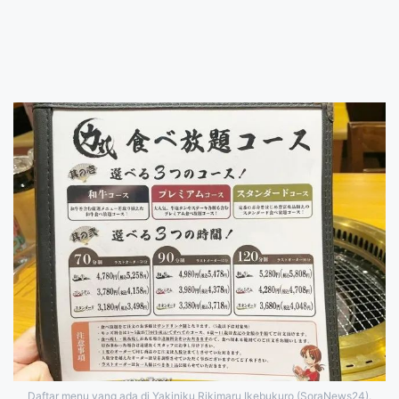
Daftar menu yang ada di Yakiniku Rikimaru Ikebukuro (SoraNews24).