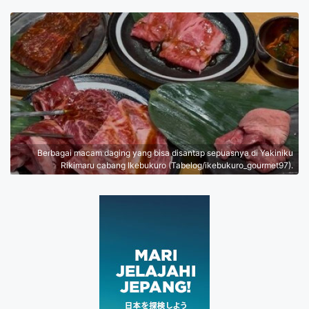
Berbagai macam daging yang bisa disantap sepuasnya di Yakiniku
Rikimaru cabang Ikebukuro (Tabelog/ikebukuro_gourmet97).