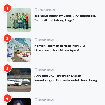
1
Entertainment
Exclusive Interview Lienel AFA Indonesia,
"Kami Akan Datang Lagi!"
2
Japan Travel
Kamar Pokemon di Hotel MIMARU
Direnovasi, Jadi Makin Ajaib!
3
Japan Travel
ANA dan JAL Tawarkan Diskon
Penerbangan Domestik untuk Turis Asing
4
Japan Travel