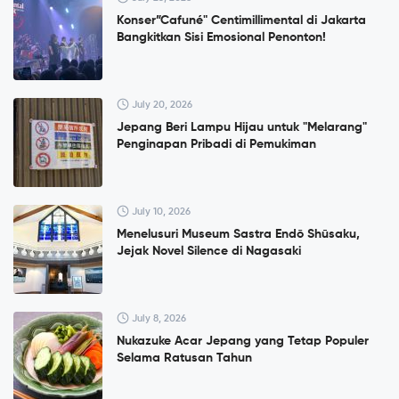
Konser”Cafuné" Centimillimental di Jakarta
Bangkitkan Sisi Emosional Penonton!
July 20, 2026
Jepang Beri Lampu Hijau untuk "Melarang"
Penginapan Pribadi di Pemukiman
July 10, 2026
Menelusuri Museum Sastra Endō Shūsaku,
Jejak Novel Silence di Nagasaki
July 8, 2026
Nukazuke Acar Jepang yang Tetap Populer
Selama Ratusan Tahun