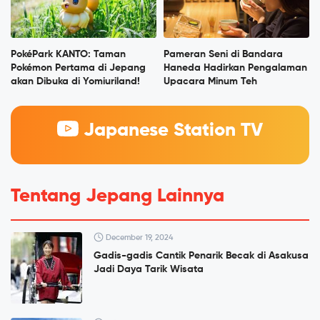
PokéPark KANTO: Taman
Pameran Seni di Bandara
Pokémon Pertama di Jepang
Haneda Hadirkan Pengalaman
akan Dibuka di Yomiuriland!
Upacara Minum Teh
Japanese Station TV
Tentang Jepang Lainnya
December 19, 2024
Gadis-gadis Cantik Penarik Becak di Asakusa
Jadi Daya Tarik Wisata