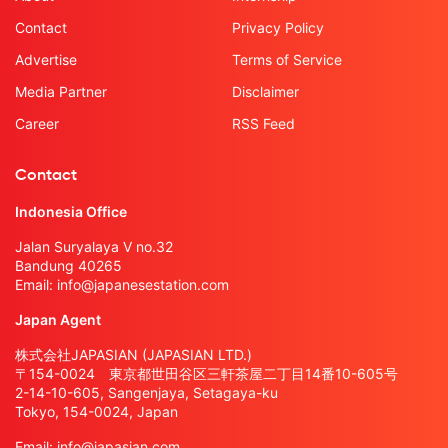
Contact
Privacy Policy
Advertise
Terms of Service
Media Partner
Disclaimer
Career
RSS Feed
Contact
Indonesia Office
Jalan Suryalaya V no.32
Bandung 40265
Email:
info@japanesestation.com
Japan Agent
株式会社JAPASIAN (JAPASIAN LTD.)
〒154-0024 東京都世田谷区三軒茶屋二丁目14番10-605号
2-14-10-605, Sangenjaya, Setagaya-ku
Tokyo, 154-0024, Japan
Email:
info@japasian.com