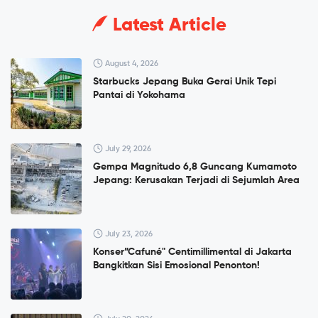
Latest Article
August 4, 2026
Starbucks Jepang Buka Gerai Unik Tepi
Pantai di Yokohama
July 29, 2026
Gempa Magnitudo 6,8 Guncang Kumamoto
Jepang: Kerusakan Terjadi di Sejumlah Area
July 23, 2026
Konser”Cafuné" Centimillimental di Jakarta
Bangkitkan Sisi Emosional Penonton!