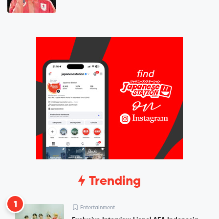
Trending
1
Entertainment