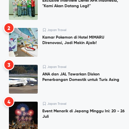
Exclusive Interview Lienel AFA Indonesia,
"Kami Akan Datang Lagi!"
2
Japan Travel
Kamar Pokemon di Hotel MIMARU
Direnovasi, Jadi Makin Ajaib!
3
Japan Travel
ANA dan JAL Tawarkan Diskon
Penerbangan Domestik untuk Turis Asing
4
Japan Travel
Event Menarik di Jepang Minggu Ini: 20 - 26
Juli