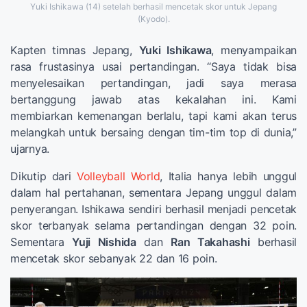
Yuki Ishikawa (14) setelah berhasil mencetak skor untuk Jepang
(Kyodo).
Kapten timnas Jepang,
Yuki Ishikawa
, menyampaikan
rasa frustasinya usai pertandingan. “Saya tidak bisa
menyelesaikan pertandingan, jadi saya merasa
bertanggung jawab atas kekalahan ini. Kami
membiarkan kemenangan berlalu, tapi kami akan terus
melangkah untuk bersaing dengan tim-tim top di dunia,”
ujarnya.
Dikutip dari
Volleyball World
, Italia hanya lebih unggul
dalam hal pertahanan, sementara Jepang unggul dalam
penyerangan. Ishikawa sendiri berhasil menjadi pencetak
skor terbanyak selama pertandingan dengan 32 poin.
Sementara
Yuji Nishida
dan
Ran Takahashi
berhasil
mencetak skor sebanyak 22 dan 16 poin.