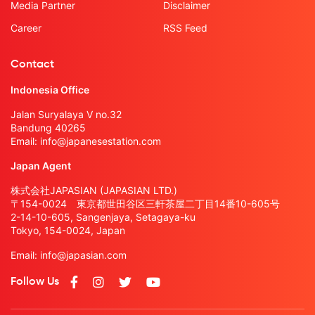
Media Partner
Disclaimer
Career
RSS Feed
Contact
Indonesia Office
Jalan Suryalaya V no.32
Bandung 40265
Email:
info@japanesestation.com
Japan Agent
株式会社JAPASIAN (JAPASIAN LTD.)
〒154-0024 東京都世田谷区三軒茶屋二丁目14番10-605号
2-14-10-605, Sangenjaya, Setagaya-ku
Tokyo, 154-0024, Japan
Email:
info@japasian.com
Follow Us