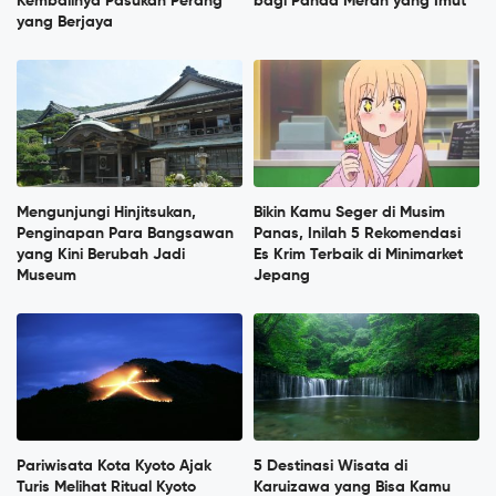
Kembalinya Pasukan Perang
bagi Panda Merah yang Imut
yang Berjaya
Mengunjungi Hinjitsukan,
Bikin Kamu Seger di Musim
Penginapan Para Bangsawan
Panas, Inilah 5 Rekomendasi
yang Kini Berubah Jadi
Es Krim Terbaik di Minimarket
Museum
Jepang
Pariwisata Kota Kyoto Ajak
5 Destinasi Wisata di
Turis Melihat Ritual Kyoto
Karuizawa yang Bisa Kamu