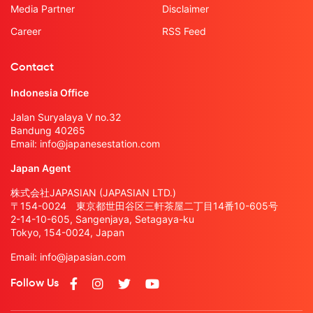
Media Partner
Disclaimer
Career
RSS Feed
Contact
Indonesia Office
Jalan Suryalaya V no.32
Bandung 40265
Email:
info@japanesestation.com
Japan Agent
株式会社JAPASIAN (JAPASIAN LTD.)
〒154-0024 東京都世田谷区三軒茶屋二丁目14番10-605号
2-14-10-605, Sangenjaya, Setagaya-ku
Tokyo, 154-0024, Japan
Email:
info@japasian.com
Follow Us