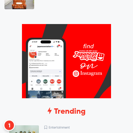
Trending
1
Entertainment