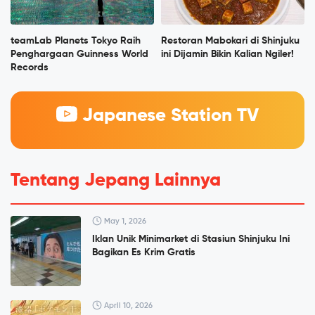
teamLab Planets Tokyo Raih
Restoran Mabokari di Shinjuku
Penghargaan Guinness World
ini Dijamin Bikin Kalian Ngiler!
Records
Japanese Station TV
Tentang Jepang Lainnya
May 1, 2026
Iklan Unik Minimarket di Stasiun Shinjuku Ini
Bagikan Es Krim Gratis
April 10, 2026