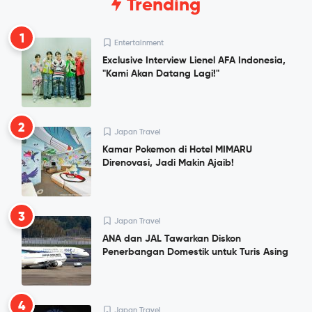
Trending
1
Entertainment
Exclusive Interview Lienel AFA Indonesia,
"Kami Akan Datang Lagi!"
2
Japan Travel
Kamar Pokemon di Hotel MIMARU
Direnovasi, Jadi Makin Ajaib!
3
Japan Travel
ANA dan JAL Tawarkan Diskon
Penerbangan Domestik untuk Turis Asing
4
Japan Travel