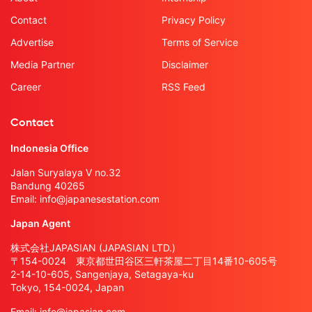
Contact
Privacy Policy
Advertise
Terms of Service
Media Partner
Disclaimer
Career
RSS Feed
Contact
Indonesia Office
Jalan Suryalaya V no.32
Bandung 40265
Email:
info@japanesestation.com
Japan Agent
株式会社JAPASIAN (JAPASIAN LTD.)
〒154-0024 東京都世田谷区三軒茶屋二丁目14番10-605号
2-14-10-605, Sangenjaya, Setagaya-ku
Tokyo, 154-0024, Japan
Email:
info@japasian.com