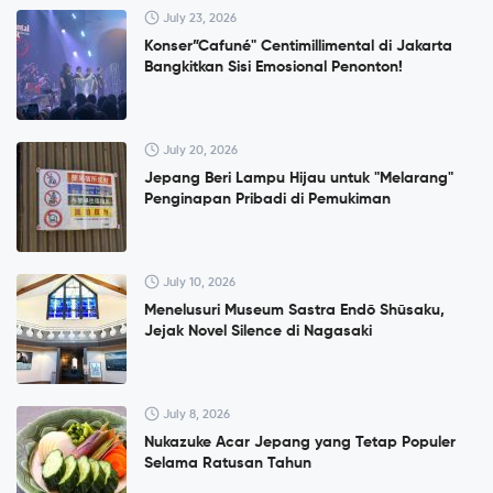
July 23, 2026
Konser”Cafuné" Centimillimental di Jakarta
Bangkitkan Sisi Emosional Penonton!
July 20, 2026
Jepang Beri Lampu Hijau untuk "Melarang"
Penginapan Pribadi di Pemukiman
July 10, 2026
Menelusuri Museum Sastra Endō Shūsaku,
Jejak Novel Silence di Nagasaki
July 8, 2026
Nukazuke Acar Jepang yang Tetap Populer
Selama Ratusan Tahun