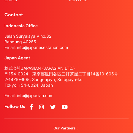
Contact
Indonesia Office
Jalan Suryalaya V no.32
Bandung 40265
Email:
info@japanesestation.com
Japan Agent
株式会社JAPASIAN (JAPASIAN LTD.)
〒154-0024 東京都世田谷区三軒茶屋二丁目14番10-605号
2-14-10-605, Sangenjaya, Setagaya-ku
Tokyo, 154-0024, Japan
Email:
info@japasian.com
Follow Us
Our Partners :