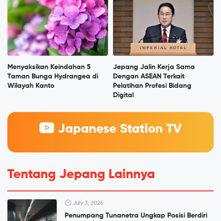
Menyaksikan Keindahan 5
Jepang Jalin Kerja Sama
Taman Bunga Hydrangea di
Dengan ASEAN Terkait
Wilayah Kanto
Pelatihan Profesi Bidang
Digital
Japanese Station TV
Tentang Jepang Lainnya
July 3, 2026
Penumpang Tunanetra Ungkap Posisi Berdiri