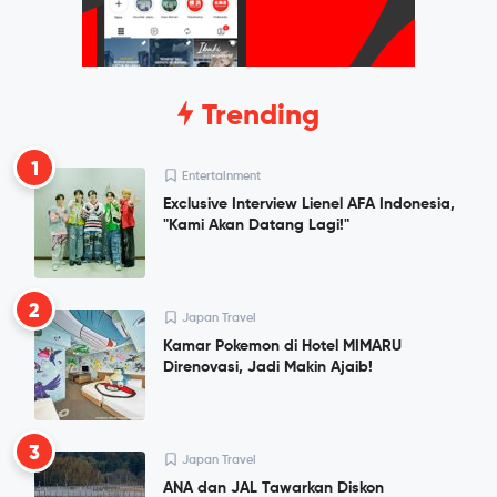
Trending
1
Entertainment
Exclusive Interview Lienel AFA Indonesia,
"Kami Akan Datang Lagi!"
2
Japan Travel
Kamar Pokemon di Hotel MIMARU
Direnovasi, Jadi Makin Ajaib!
3
Japan Travel
ANA dan JAL Tawarkan Diskon