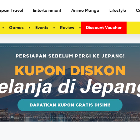
apan Travel
Entertainment
Anime Manga
Lifestyle
C
Games
Events
Review
Discount Voucher