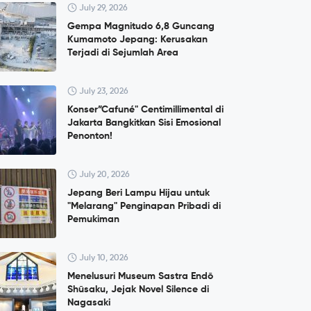
July 29, 2026
Gempa Magnitudo 6,8 Guncang
Kumamoto Jepang: Kerusakan
Terjadi di Sejumlah Area
July 23, 2026
Konser”Cafuné" Centimillimental di
Jakarta Bangkitkan Sisi Emosional
Penonton!
July 20, 2026
Jepang Beri Lampu Hijau untuk
"Melarang" Penginapan Pribadi di
Pemukiman
July 10, 2026
Menelusuri Museum Sastra Endō
Shūsaku, Jejak Novel Silence di
Nagasaki