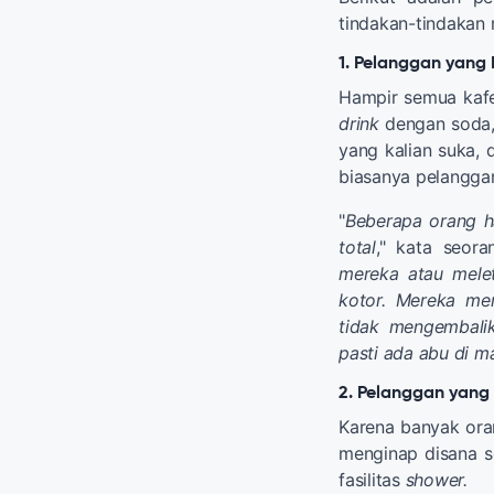
tindakan-tindakan 
1. Pelanggan yang
Hampir semua kafe
drink
dengan soda, 
yang kalian suka, 
biasanya pelangga
"
Beberapa orang h
total
," kata seora
mereka atau melet
kotor. Mereka me
tidak mengembalik
pasti ada abu di 
2. Pelanggan yang
Karena banyak ora
menginap disana se
fasilitas
shower.