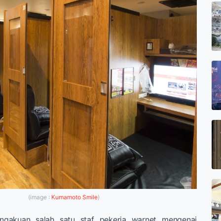
(image :
Kumamoto Smile
)
engakuan salah satu staf pekerja warnet mengenai