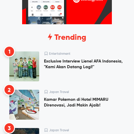
Trending
1
Entertainment
Exclusive Interview Lienel AFA Indonesia,
"Kami Akan Datang Lagi!"
2
Japan Travel
Kamar Pokemon di Hotel MIMARU
Direnovasi, Jadi Makin Ajaib!
3
Japan Travel