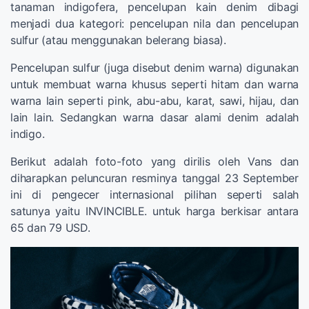
tanaman indigofera, p
encelupan
kain denim
dibagi
menjadi
dua kategori:
pencelupan
nila
dan
pencelupan
sulfur
(atau menggunakan belerang biasa).
Pencelupan
sulfur
(
juga disebut
denim
warna)
digunakan
untuk membuat
warna
khusus seperti
hitam dan
warna
warna lain
seperti
pink
, abu-abu,
karat
,
sawi
,
hijau, dan
lain lain. Sedangkan warna dasar alami denim adalah
indigo.
Berikut adalah foto-foto yang dirilis oleh Vans dan
diharapkan peluncuran resminya tanggal 23 September
ini di pengecer internasional pilihan seperti salah
satunya yaitu INVINCIBLE. untuk harga berkisar antara
65 dan 79 USD.